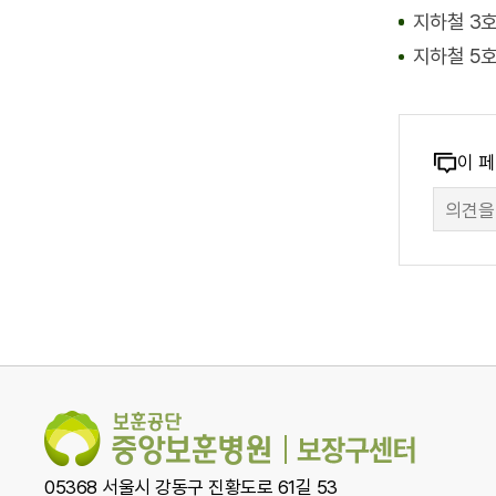
지하철 3호
주변 버스
342
지하철 5
2312
38
8
강동0
콘
이 
만
텐
족
츠
도
만
조
족
사
도
폼
조
사
05368 서울시 강동구 진황도로 61길 53