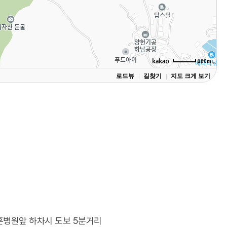
100m
로드뷰
길찾기
지도 크게 보기
원역1번출구
중앙보훈병원역3번출구
보훈병원앞 하차시 도보 5분거리