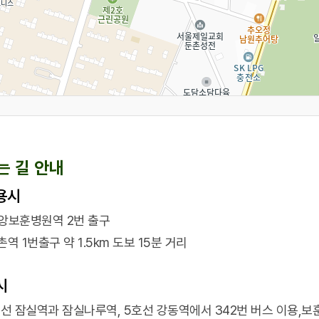
서울 강동구 진황도로61길 53 중앙보훈병원 제3관 1,2층
02-2225-1111
는 길 안내
용시
철
훈병원역
앙보훈병원역 2번 출구
촌역 1번출구 약 1.5km 도보 15분 거리
장
훈병원역1번출구
9호선중앙보훈병원역1번출구
9호선중앙보훈병
시
훈병원역2번출구
중앙보훈병원역1번출구
선린초등학교
선 잠실역과 잠실나루역, 5호선 강동역에서 342번 버스 이용,