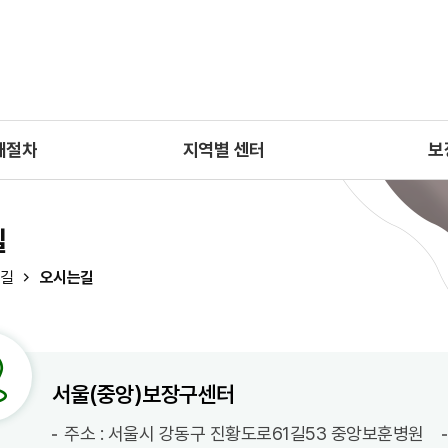
매절차
지역별 센터
보
길
길
오시는길
서울(중앙)보장구센터
주소 : 서울시 강동구 진황도로61길53 중앙보훈병원