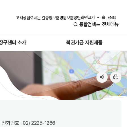
화면크기
ENG
고객상담
오시는 길
중앙보훈병원
보훈공단
통합검색
전체메뉴
장구센터 소개
복권기금 지원제품
SNS
인
공
쇄
유
열
기
전화번호 : 02) 2225-1266