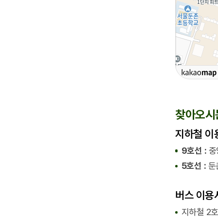
주소
전화
찾아오시
지하철 이
주변 지하
중앙보
9호선 :
중
5호선 :
둔
주변 정류
중앙보
버스 이용
중앙보
지하철 2호