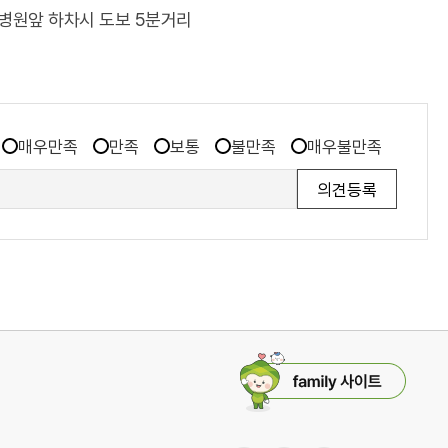
보훈병원앞 하차시 도보 5분거리
매우만족
만족
보통
불만족
매우불만족
패
밀
리
사