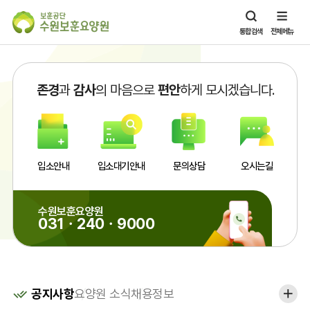
통합검색
전체메뉴
존경
과
감사
의 마음으로
편안
하게 모시겠습니다.
입소안내
입소대기안내
문의상담
오시는길
수원보훈요양원
031ㆍ240ㆍ9000
게
공지사항
요양원 소식
채용정보
More