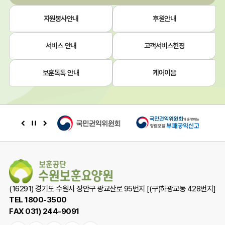
자원봉사안내
후원안내
서비스 안내
고객서비스헌장
보훈톡톡 안내
케어이음
배
배
배
너
너
너
이
정
다
전
지
음
(16291) 경기도 수원시 장안구 광교산로 95번지 [(구)하광교동 428번지]
TEL 1800-3500
FAX 031) 244-9091