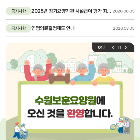
시
2025년 장기요양기관 시설급여 평가 최우수기관(A등급) 선정 안내
판
공지사항
2026.06.05
요
연명의료결정제도 안내
공지사항
2026.03.05
약
모
01
01
음
팝
팝
팝
업
업
업
존
존
존
이
정
다
전
지
음