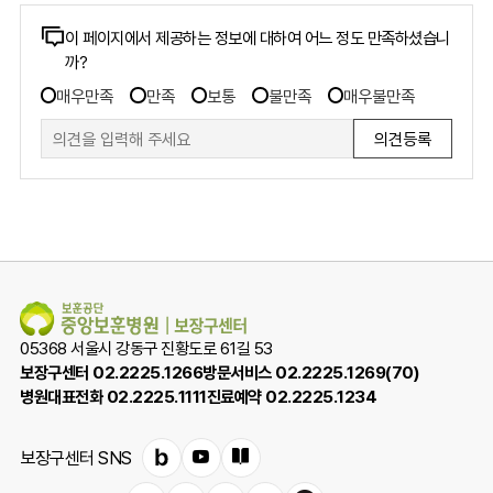
콘
이 페이지에서 제공하는 정보에 대하여 어느 정도 만족하셨습니
까?
텐
만
츠
매우만족
만족
보통
불만족
매우불만족
족
만
도
족
조
도
사
폼
조
사
05368 서울시 강동구 진황도로 61길 53
보장구센터 02.2225.1266
방문서비스 02.2225.1269(70)
병원대표전화 02.2225.1111
진료예약 02.2225.1234
보장구센터 SNS
블
유
e
로
튜
브