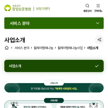
보장구센터
통합검색
전체메뉴
서비스 분야
사업소개
SNS
HOME
사업소개
서비스 분야
휠체어행복나눔
휠체어행복나눔사업
공
유
열
사업소개
기