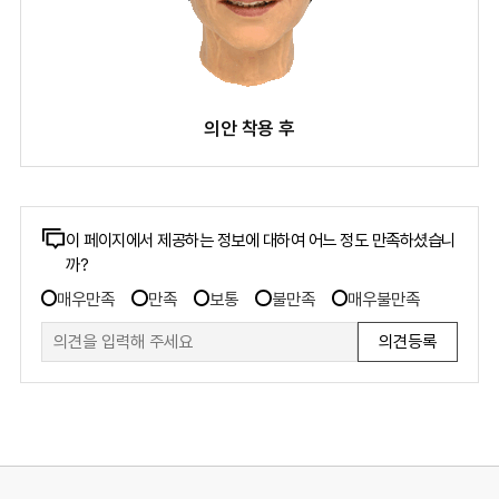
의안 착용 후
콘
이 페이지에서 제공하는 정보에 대하여 어느 정도 만족하셨습니
까?
텐
만
츠
매우만족
만족
보통
불만족
매우불만족
족
만
도
족
조
도
사
폼
조
사