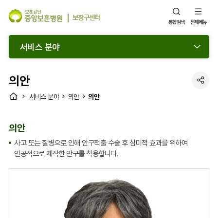
보장구센터
통합검색
전체메뉴
서비스 분야
의안
SNS
HOME
의안
서비스 분야
의안
공
유
열
의안
기
사고 또는 질병으로 인해 안구적출 수술 후 심미적 효과를 위하여
인공적으로 제작한 안구를 착용합니다.