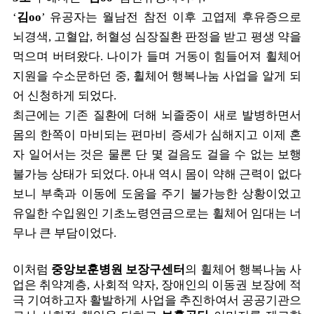
‘
김oo
’
유공자는 월남전 참전 이후 고엽제 후유증으로
뇌경색
,
고혈압
,
허혈성 심장질환 판정을 받고 평생 약을
먹으며 버텨왔다
.
나이가 들며 거동이 힘들어져 휠체어
지원을 수소문하던 중
,
휠체어 행복나눔 사업을 알게 되
어 신청하게 되었다
.
최근에는 기존 질환에 더해 뇌졸중이 새로 발병하면서
몸의 한쪽이 마비되는 편마비 증세가 심해지고 이제 혼
자 일어서는 것은 물론 단 몇 걸음도 걸을 수 없는 보행
불가능 상태가 되었다
.
아내 역시 몸이 약해 근력이 없다
보니 부축과 이동에 도움을 주기 불가능한 상황이었고
유일한 수입원인 기초노령연금으로는 휠체어 임대는 너
무나 큰 부담이었다
.
이처럼
중앙보훈병원 보장구센터
의 휠체어 행복나눔 사
업은 취약계층
,
사회적 약자
,
장애인의 이동권 보장에 적
극 기여하고자 활발하게 사업을 추진하여서 공공기관으