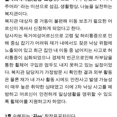
주어라
’
라는 미션으로 섬김
,
생활향상
,
나눔을 실천하는
복지관이다
.
복지관 대상자 중 거동이 불편해 이동 보조가 필요한 어
르신이 계셔서 신청하게 되었다고 한다
.
당사자는 독거여성어르신으로 고령 및 허리통증으로 인
해 중심 잡기가 어려워 재가 내에서도 잦은 낙상 위험에
노출되어 있고 최근 집안 내 이동 중 넘어지는 사고로 허
리통증이 심화되었으나 경제적 빈곤으로인해 자부담을
통한 휠체어 구입은 엄두도 내지 못하고 있는 실정이었
다
.
복지관 담당자가 가정방문 시 확인한 결과 외부 활동
은 물론 재가 내 가사 활동 시에도 안전사고 발생 가능성
이 매우 높은 취약한 상태였고 이에
2
차 낙상 사고를 예
방하고 어르신이 안전하게 일상생활을 영위할 수 있도
록 휠체어를 지원하고자 하였다
.
3
호
수혜자는
‘
김oo
’
참전유공자이다
.