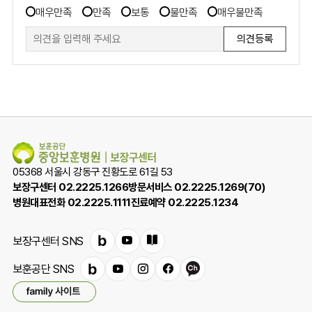
만
츠
매우만족
만족
보통
불만족
매우불만족
족
만
도
족
조
도
사
폼
조
사
05368 서울시 강동구 진황도로 61길 53
보장구센터 02.2225.1266
방문서비스 02.2225.1269(70)
병원대표전화 02.2225.1111
진료예약 02.2225.1234
보장구센터 SNS
블
유
e
로
튜
브
보훈공단 SNS
밴
유
인
페
카
그
브
로
패
드
튜
스
이
카
셔
밀
브
타
스
오