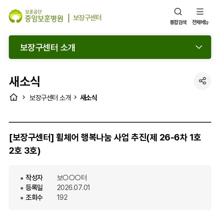
보장구센터
통합검색
전체메뉴
보장구센터 소개
새소식
SNS
HOME
새소식
보장구센터 소개
공
유
열
[보장구센터] 휠체어 행복나눔 사업 추진(제 26-6차 1호
기
2호 3호)
작성자
보○○○터
등록일
2026.07.01
조회수
192