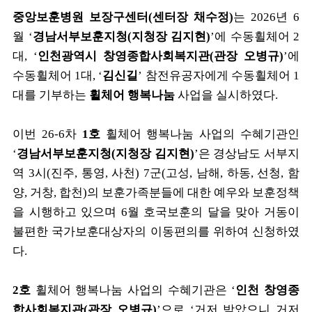
중앙보훈병원 보장구센터
(
센터장 채수정
)
는
2026
년
6
월
‘
경남서부보훈지청
(
지청장 김지현
)
’
에 수동휠체어
2
대
, ‘
인천광역시 창영종합사회복지관
(
관장 오병규
)
’
에
수동휠체어
1
대
, ‘
김신길
’
참전유공자에게 수동휠체어
1
대를 기부하는
휠체어 행복나눔
사업을 실시하였다
.
이번
26-6
차
1
호
휠체어 행복나눔 사업의 수혜기관인
‘
경남서부보훈지청
(
지청장 김지현
)
’
은 경상남도 서부지
역
3
시
(
진주
,
통영
,
사천
) 7
군
(
고성
,
남해
,
하동
,
선청
,
함
양
,
거창
,
합천
)
의 보훈가족분들에 대한 예우와 보훈정책
을 시행하고 있으며
6
월 호국보훈의 달을 맞아 거동이
불편한 국가보훈대상자의 이동편의를 위하여 신청하였
다
.
2
호
휠체어 행복나눔 사업의 수혜기관은
‘
인천 창영종
합사회복지관
(
관장 오병규
)
’
으로
‘
거저 받았으니 거저