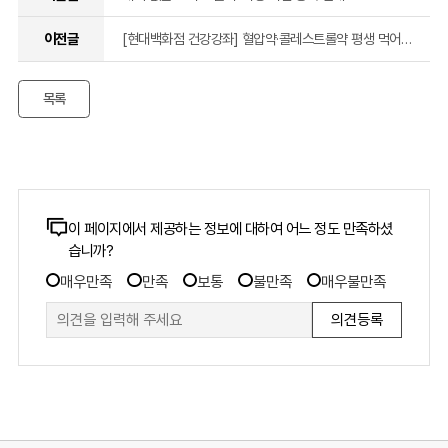
이전글
[현대백화점 건강강좌] 혈압약·콜레스트롤약 평생 먹어야 할까요? (순환기내과 김지혜 전문의)
목록
콘
이 페이지에서 제공하는 정보에 대하여 어느 정도 만족하셨
습니까?
텐
만
츠
매우만족
만족
보통
불만족
매우불만족
족
만
도
족
조
도
사
조
폼
사