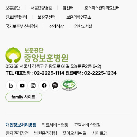
보훈공단
서울요양병원
암센터
호스피스완화의료센터
진료협력센터
보장구센터
보훈의학연구소
국가보훈부 신체검사
장례식장
의학도서실
05368 서울시 강동구 진황도로 61길 53(둔촌2동 6-2)
TEL 대표전화 : 02-2225-1114 진료예약 : 02-2225-1234
밴
유
인
페
카
드
튜
스
이
카
패
브
타
스
오
밀
그
북
채
리
램
널
사
이
개인정보처리방침
의료서비스헌장
고객서비스헌장
트
환자권리장전
병원윤리강령
찾아오시는 길
사이트맵
열