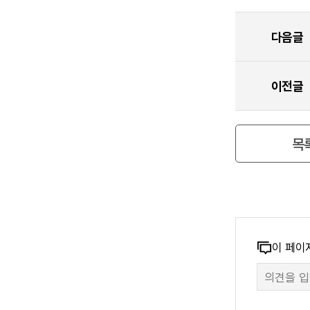
다음글
이전글
목
콘
이 페이
만
텐
족
츠
도