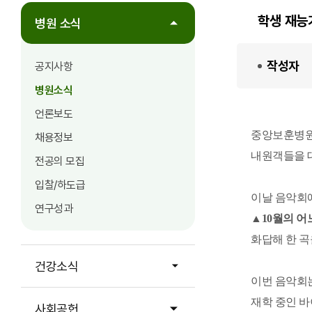
학생 재능
병원 소식
작성자
공지사항
병원소식
언론보도
중앙보훈병원(
채용정보
내원객들을 대
전공의 모집
입찰/하도급
이날 음악회
연구성과
▲10월의 어
화답해 한 곡
건강소식
이번 음악회는
재학 중인 바
사회공헌