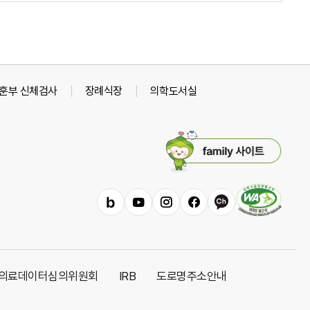
훈부 신체검사
장례식장
의학도서실
패
밀
리
사
이
밴
유
인
페
카
트
드
튜
스
이
카
열
브
타
스
오
기
그
북
채
의료데이터심의위원회
IRB
도로명주소안내
램
널