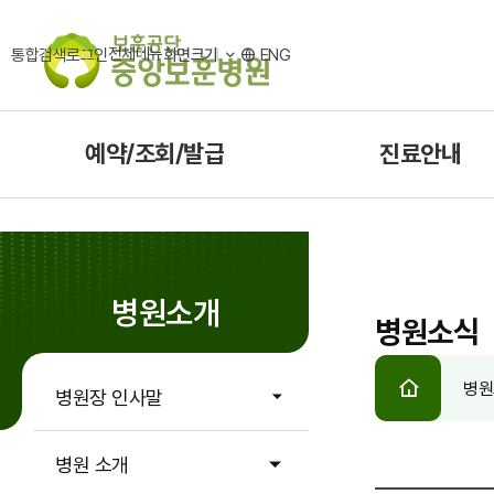
전체메뉴
통합검색
로그인
화면크기
ENG
예약/조회/발급
진료안내
병원소개
병원소식
HOME
병원
병원장 인사말
병원 소개