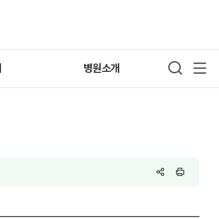
내
병원소개
SNS
인
공
쇄
유