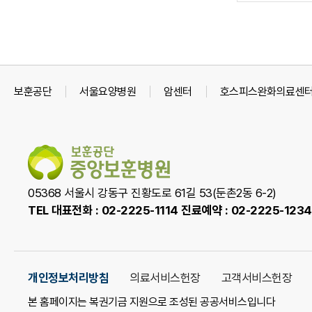
만
조
족
사
도
폼
조
보훈공단
서울요양병원
암센터
호스피스완화의료센
사
05368 서울시 강동구 진황도로 61길 53(둔촌2동 6-2)
TEL 대표전화 : 02-2225-1114 진료예약 : 02-2225-1234
개인정보처리방침
의료서비스헌장
고객서비스헌장
본 홈페이지는 복권기금 지원으로 조성된 공공서비스입니다