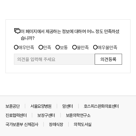
콘
이 페이지에서 제공하는 정보에 대하여 어느 정도 만족하셨
습니까?
텐
만
츠
매우만족
만족
보통
불만족
매우불만족
족
만
도
족
조
도
사
조
폼
사
보훈공단
서울요양병원
암센터
호스피스완화의료센터
진료협력센터
보장구센터
보훈의학연구소
국가보훈부 신체검사
장례식장
의학도서실