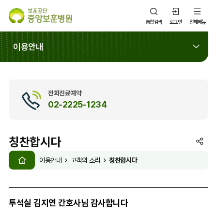
통합검색
로그인
전체메뉴
이용안내
전화진료예약
02-2225-1234
칭찬합시다
SNS
HOME
공
칭찬합시다
이용안내
고객의 소리
유
열
기
투석실 김지연 간호사님 감사합니다