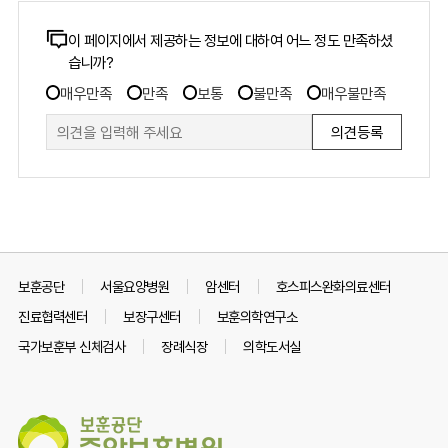
콘
이 페이지에서 제공하는 정보에 대하여 어느 정도 만족하셨
습니까?
텐
만
츠
매우만족
만족
보통
불만족
매우불만족
족
만
도
족
조
도
사
조
폼
사
보훈공단
서울요양병원
암센터
호스피스완화의료센터
진료협력센터
보장구센터
보훈의학연구소
국가보훈부 신체검사
장례식장
의학도서실