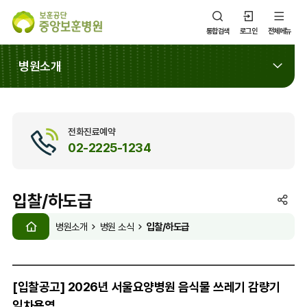
통합검색
로그인
전체메뉴
병원소개
전화진료예약
02-2225-1234
입찰/하도급
SNS
HOME
공
입찰/하도급
병원소개
병원 소식
유
열
기
[입찰공고] 2026년 서울요양병원 음식물 쓰레기 감량기
임차용역