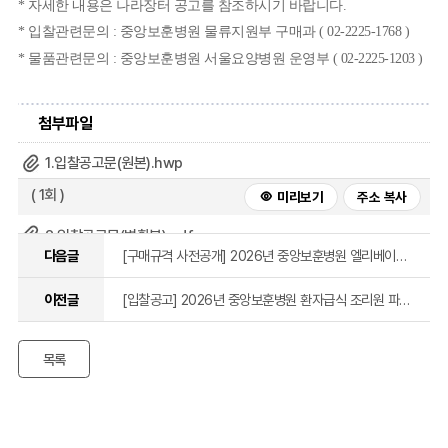
*
자세한 내용은 나라장터 공고를 참조하시기 바랍니다
.
*
입찰관련문의
:
중앙보훈병원 물류지원부 구매과
(
02-2225-1768
)
* 물품관련문의
:
중앙보훈병원 서울요양병원 운영부 (
02-2225-1203
)
첨부파일
1.입찰공고문(원본).hwp
( 1회 )
미리보기
주소 복사
2.입찰공고문(변환본).pdf
다음글
[구매규격 사전공개] 2026년 중앙보훈병원 엘리베이터 유지보수용역
( 1회 )
미리보기
주소 복사
이전글
[입찰공고] 2026년 중앙보훈병원 환자급식 조리원 파견근로용역
3.용역내역서(공).xls
( 2회 )
미리보기
주소 복사
목록
4.용역계약특수조건등.hwp
( 2회 )
미리보기
주소 복사