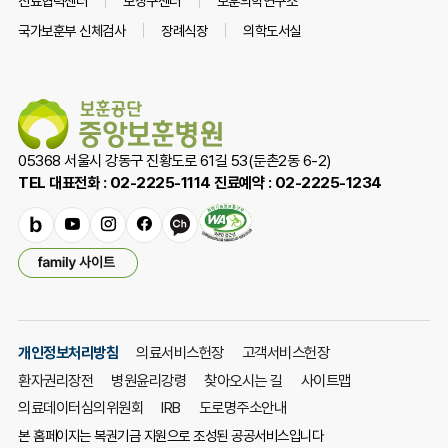
진료협력센터
보장구센터
보훈의학연구소
국가보훈부 신체검사
장례식장
의학도서실
05368 서울시 강동구 진황도로 61길 53(둔촌2동 6-2)
TEL 대표전화 : 02-2225-1114 진료예약 : 02-2225-1234
밴
유
인
페
카
드
튜
스
이
카
패
브
타
스
오
밀
그
북
채
리
램
널
사
이
개인정보처리방침
의료서비스헌장
고객서비스헌장
트
환자권리장전
병원윤리강령
찾아오시는 길
사이트맵
열
기
의료데이터심의위원회
IRB
도로명주소안내
본 홈페이지는 복권기금 지원으로 조성된 공공서비스입니다