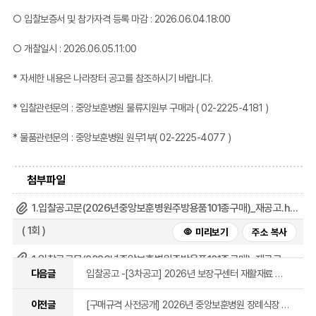
○ 입찰보증서 및 참가자격 등록 마감 : 2026.06.04.18:00
○ 개찰일시 : 2026.06.05.11:00
* 자세한 내용은 나라장터 공고를 참조하시기 바랍니다.
* 입찰관련문의 : 중앙보훈병원 물류지원부 구매과 (
02-2225-4181
)
* 물품관련문의 : 중앙보훈병원 원무1부(
02-2225-4077
)
첨부파일
1.입찰공고문(2026년중앙보훈병원주방용품101종구매)_재공고.hwp
( 1회 )
미리보기
주소 복사
1.입찰공고문(2026년중앙보훈병원주방용품101종구매)_재공고.pdf
다음글
입찰공고 -[3차공고] 2026년 보장구센터 재활재료 보청기(일반장애인용) 구매
( 1회 )
미리보기
주소 복사
이전글
[구매규격 사전공개] 2026년 중앙보훈병원 장례식장 예복 운영사업자 선정
2.물품내역서(2026년중앙보훈병원주방용품101종구매)_재공고.xlsx