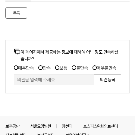
( 1회 )
미리보기
주소 복사
목록
3.계약조건(2026년중앙보훈병원주방용품101종구매).zip
( 1회 )
주소 복사
콘
이 페이지에서 제공하는 정보에 대하여 어느 정도 만족하셨
습니까?
텐
만
츠
매우만족
만족
보통
불만족
매우불만족
족
만
도
족
조
도
사
조
폼
사
보훈공단
서울요양병원
암센터
호스피스완화의료센터