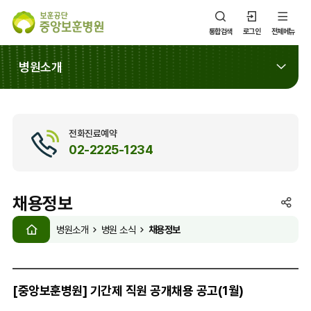
통합검색
로그인
전체메뉴
병원소개
전화진료예약
02-2225-1234
채용정보
SNS
HOME
공
채용정보
병원소개
병원 소식
유
열
기
[중앙보훈병원] 기간제 직원 공개채용 공고(1월)