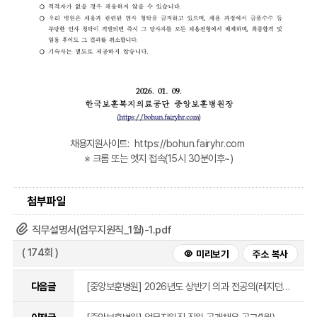
채용지원사이트:
https://bohun.fairyhr.com
※ 크롬 또는 엣지 접속(15시 30분이후~)
중
첨부파일
앙
직무설명서(업무지원직_1월)-1.pdf
보
( 174회 )
미리보기
주소 복사
훈
다음글
[중앙보훈병원] 2026년도 상반기 의과 전공의(레지던트 1년차) 추가모집
병
이전글