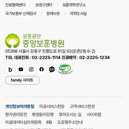
[1
진료협력센터
보장구센터
보훈의학연구소
월]
국가보훈부 신체검사
장례식장
의학도서실
한
국
보
훈
복
05368 서울시 강동구 진황도로 61길 53(둔촌2동 6-2)
지
TEL 대표전화 : 02-2225-1114 진료예약 : 02-2225-1234
의
료
공
밴
유
인
페
카
단
드
튜
스
이
카
패
중
브
타
스
오
밀
앙
그
북
채
리
보
램
널
사
훈
이
개인정보처리방침
의료서비스헌장
고객서비스헌장
병
트
원
환자권리장전
병원윤리강령
찾아오시는 길
사이트맵
열
에
기
의료데이터심의위원회
IRB
도로명주소안내
서