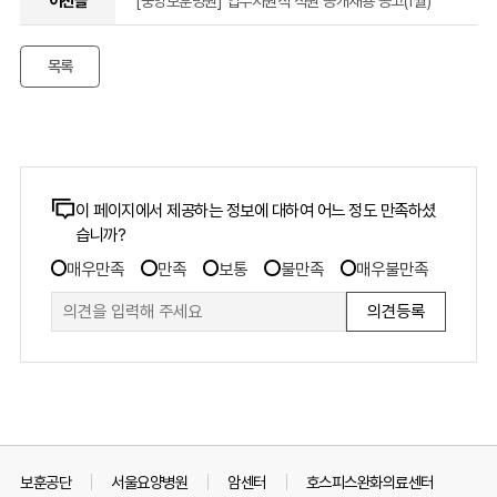
[중앙보훈병원] 업무지원직 직원 공개채용 공고(1월)
원
기
목록
간
제
직
콘
이 페이지에서 제공하는 정보에 대하여 어느 정도 만족하셨
습니까?
텐
원
만
츠
매우만족
만족
보통
불만족
매우불만족
족
만
공
도
족
조
도
개
사
조
폼
채
사
용
보훈공단
서울요양병원
암센터
호스피스완화의료센터