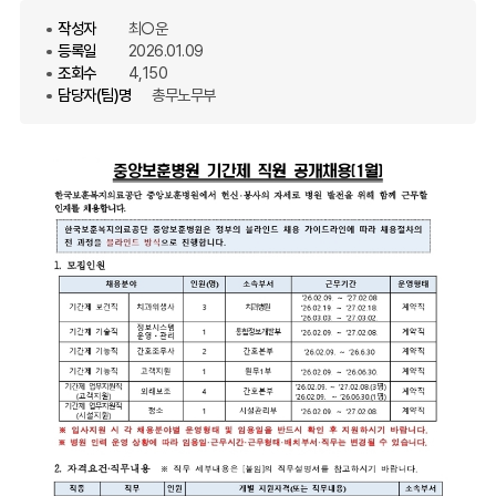
작성자
최○운
등록일
2026.01.09
조회수
4,150
담당자(팀)명
총무노무부