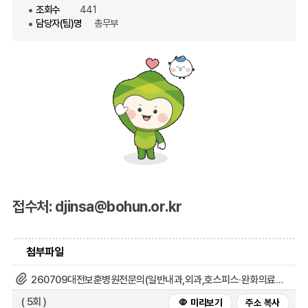
조회수
441
담당자(팀)명
총무부
접수처: djinsa@bohun.or.kr
첨부파일
260709대전보훈병원전문의(일반내과,외과,호스피스·완화의료센터장)및일반의(응급실및병동당직의)채용공고(게시용).jpg
( 5회 )
미리보기
주소 복사