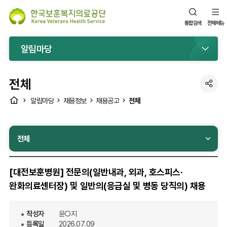
통합검색
전체메뉴
알림마당
전체
공
HOME
전체
알림마당
채용정보
채용공고
유
전체
[대전보훈병원] 전문의(일반내과, 외과, 호스피스·
완화의료센터장) 및 일반의(응급실 및 병동 당직의) 채용
작성자
윤○지
등록일
2026.07.09