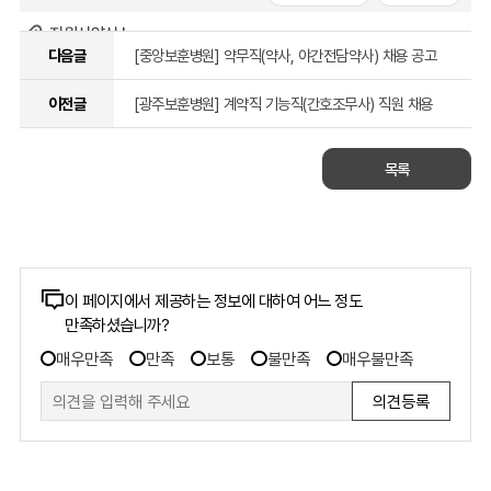
지원서양식.hwp
다음글
[중앙보훈병원] 약무직(약사, 야간전담약사) 채용 공고
( 4회 )
미리보기
주소 복사
이전글
[광주보훈병원] 계약직 기능직(간호조무사) 직원 채용
목록
콘텐츠
이 페이지에서 제공하는 정보에 대하여 어느 정도
만족하셨습니까?
만족도
만족도
조사
매우만족
만족
보통
불만족
매우불만족
조사
폼