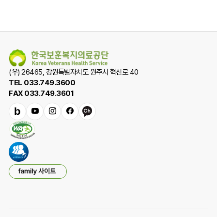
(우) 26465, 강원특별자치도 원주시 혁신로 40
TEL 033.749.3600
FAX 033.749.3601
밴
유
인
페
카
드
튜
스
이
카
브
타
스
오
그
북
채
램
널
패
밀
리
사
이