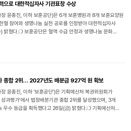
세대를 넘어 이어가야 할 보훈의 참된 의미를 되새길 수
노력으로 대한적십자사 기관표창 수상
 성장을 지원하는 사회공헌 활동을 지속해 나가겠다”고
공자의 희생과 헌신을 명예롭게 예우하는 보훈문화가 우리 사회
 ‘꿈의 오케스트라’는 취약계층 아동·청소년을 대상으로
 윤종진, 이하 보훈공단)은 6개 보훈병원과 8개 보훈요양원
선을 다하겠다"고 밝혔다.수상작 발표: 보훈공단 블로그
 프로그램을 운영하고 있으며, 대관령중학교 동계스포츠
 헌혈 참여와 생명나눔 실천 공로를 인정받아 대한적십자사
/bohun1102/224356580851 (문화일보) ‘보훈, 감동사연 공모전’
트리, 스키점프, 바이애슬론 등 지역 특화 종목의 체육 인재를
) 밝혔다.❍ 보훈공단은 혈액 수급 안정과 생명나눔 문화
호사 애틋한 사연 담은
공단, 지역 아동·청소년 예체능 재능 발전 위해 1000만원
계한 단체헌혈과 헌혈증 기부 활동을 꾸준히 추진해 왔으며,
article/11604897
m/article/11604623?
 사회복무요원 등 약 6,500명이 헌혈에 참여했다.❍ 특히
임직원과 사회복무요원이 자발적으로 모은 헌혈증 592매를
음소아암센터에 전달해 장기간 치료와 반복적인 수혈이
했다.❍ 보훈공단은 앞으로도 지역 혈액원과의 협력을 바탕으로
 종합 2위… 2027년도 배분금 927억 원 확보
대하고, 소속기구별 특성을 반영한 생명나눔 활동을 지속적으로
윤종진 이사장은 “이번 표창은 생명나눔을 실천해 온
 윤종진, 이하 '보훈공단')은 기획예산처 복권위원회가
들어낸 뜻깊은 성과”라며, “앞으로도 공공의료·
업 성과평가'에서 법정배분기관 종합 2위를 달성했으며, 3개
요한 나눔을 실천하고 사회적 책임을 다하겠다”고 말했다.
속 우수 등급을 획득했다고 26일(금) 밝혔다.❍ 기획예산처
화 확산으로 대한적십자사 기관표창…6년여간 6500여명 헌혈
업과 공익사업을 대상으로 기금 집행의 투명성과 효율성을
m/article/11601294
훈공단은 예산 집행률 100% 달성 및 다각적인 예산 절감 노력