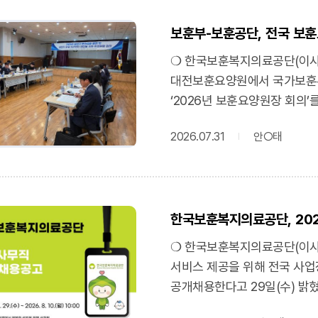
보훈부-보훈공단, 전국 보훈
❍ 한국보훈복지의료공단(이사장 
대전보훈요양원에서 국가보훈부
‘2026년 보훈요양원장 회의’
상반기 주요 사업 추진 실적과
2026.07.31
안○태
하반기 운영 방향과 서비스 품
공유하며 시설 운영 과정에서의
나누었다.❍ 특히 최근 안전과
관리 강화와 인권 증진 방안이
한국보훈복지의료공단, 202
대처 사항을 공유하고, 요양보
관리 체계 구축, 입소 어르신
❍ 한국보훈복지의료공단(이사장
국가보훈부 복지서비스과 박경
서비스 제공을 위해 전국 사업
책임지는 중요한 보훈 복지 시
공개채용한다고 29일(수) 밝
보훈 요양 서비스가 제공될 수
(사무직 5급)은 경영·경제 25명