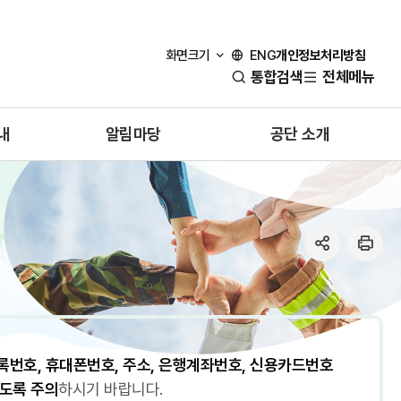
개인정보처리방침
화면크기
ENG
통합검색
전체메뉴
내
알림마당
공단 소개
공
인
유
쇄
번호, 휴대폰번호, 주소, 은행계좌번호, 신용카드번호
않도록 주의
하시기 바랍니다.