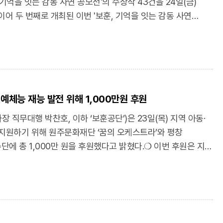
 기억을 잇는 감동 사연 공모전'의 수상작 43건을 24일(금)
) 보훈공단, AI 디지털 기반 첨단 의료시스템 전면 도입
어 두 번째로 개최된 이번 '보훈, 기억을 잇는 감동 사연
www.fnnews.com/news/202607281209579615
병원과 보훈요양원에서 겪은 감동적인 경험과 소중한 기억을
확산하기 위한 목적으로 마련되었다.❍ 이번 공모전에는 지난
224건의 사연이 접수되었다. 보훈공단은 전문가로 구성된 외부
 대상 1편, 금상 2편, 은상 40편을 최종 선정했다.❍
는 고백, "감사합니다"'가 선정되었다. 이 작품은 보훈병원
예체능 재능 발전 위해 1,000만원 후원
인공호흡기에 의지한 국가유공자 어르신과 입모양으로
 교감과, 요양병원으로 퇴원하며 맞이한 이별의 순간을
직무대행 박찬호, 이하 ‘보훈공단’)은 23일(목) 지역 아동·
은 평가를 받았다.❍ 금상에는 보훈병원 의료진의 진심 어린
지원하기 위해 원주문화재단 ‘꿈의 오케스트라’와 평창
공자 아버지의 자부심과 명예를 되찾게 된 가족의 이야기를
에 총 1,000만 원을 후원했다고 밝혔다.❍ 이번 후원은 지역
증거'와, 보훈요양원 물리치료사가 휠체어에 의지하던 어르신의
 교육 격차를 해소하고, 미래 예체능 인재의 성장을 지원하기
 거수경례를 할 수 있게 만든 감동적인 사연인 '평행봉 끝의
램의 일환으로 마련됐다.❍ 후원금은 기관별로 500만 원씩
수상자에게는 부상으로 백화점 상품권 및 온라인 상품권 등이
스포츠 훈련 장비 구입, 교육·훈련 프로그램 운영 등에 활용될
 보훈공단 블로그와 인스타그램 등 누리소통망(SNS)을
이사장 직무대행은 “이번 후원이 지역 아동·청소년의 교육
보훈공단 박찬호 이사장 직무대행은 "작년에 이어 올해도 국민
재능을 키워가는 데 도움이 되길 바란다”며 “앞으로도