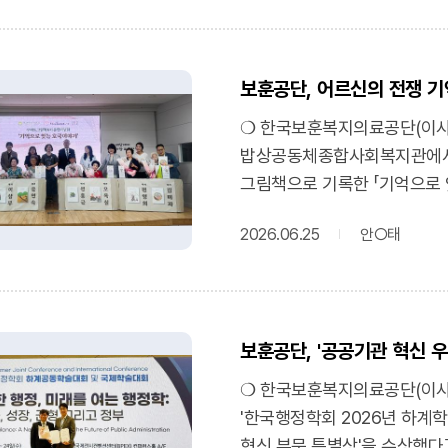
등을 인정받아 10개 기관 중 
확정받았다.❍ 이와 함께 보훈
보훈의료시설 인프라 강화 사업
보훈공단, 어르신의 전쟁 
연속 우수 등급을 받으며 변함
브랜드 사업 기조에 발맞춰 관
❍ 한국보훈복지의료공단(이사장 
보훈공단은 전국 6개 보훈병
밥상공동체종합사회복지관에서 
의료서비스를 제공하고 시설 
그림책으로 기록한 「기억으로 
전개하고, 전국 8개 보훈요
호국이야기」는 국가유공자 등 
질을 높이는 데 중추적인 역할
2026.06.25
안○태
표현해 책으로 제작하고, 이를
2위와 4년 연속 우수등급 달
사회공헌 활동이다.❍ 이번 사
있다는 의미"라며, "앞으로도
사업을 운영하는 밥상공동체
기금을 책임감 있게 집행하여
'그림책도시'가 협업하여 추진
밝혔다.(문화일보) 보훈공단, 
보훈공단, '공공기관 혁신 
그림책 감상, 이야기 나눔, 글
https://www.munhwa.com/a
그림책이 완성됐다.❍ 이날 출
❍ 한국보훈복지의료공단(이사장 
발표, 수료증 전달, 그림책 전
'한국행정학회 2026년 하계
어르신들의 이야기에 공감하는 
혁신 부문 특별상'을 수상했다