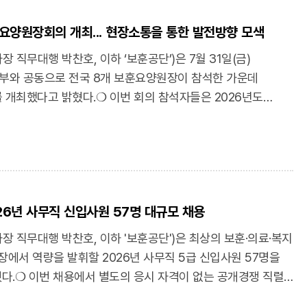
요양원장회의 개최... 현장소통을 통한 발전방향 모색
직무대행 박찬호, 이하 ‘보훈공단’)은 7월 31일(금)
와 공동으로 전국 8개 보훈요양원장이 참석한 가운데
를 개최했다고 밝혔다.❍ 이번 회의 참석자들은 2026년도
 운영 성과를 점검하고, 장기 요양 환경 변화에 대응하기 위한
질 향상 방안을 논의했다. 또한, 요양원별 운영 현황과 현안을
 개선 필요 사항과 발전 방향에 대해 다양한 의견을
 인권에 대한 사회적 관심이 높아짐에 따라 보훈요양원의 안전
 중점적으로 다뤄졌다. 구체적으로는 안전사고 발생 현황과
6년 사무직 신입사원 57명 대규모 채용
호사를 비롯한 현장 종사자의 산업재해 예방과 안전 중심의
과 직원의 인권 증진을 위한 실천 방안을 함께 점검했다.❍
 직무대행 박찬호, 이하 '보훈공단')은 최상의 보훈·의료·복지
미 과장은 “보훈요양원은 국가유공자의 건강한 노후를
장에서 역량을 발휘할 2026년 사무직 5급 신입사원 57명을
설”이라며, “현장의 의견을 적극적으로 반영해 더욱 신뢰받는
혔다.❍ 이번 채용에서 별도의 응시 자격이 없는 공개경쟁 직렬
 있도록 보훈공단과 긴밀히 협력해 나가겠다”고 말했다.❍
, 법·행정 15명, 재무·회계 4명, 보건행정 5명 등 총