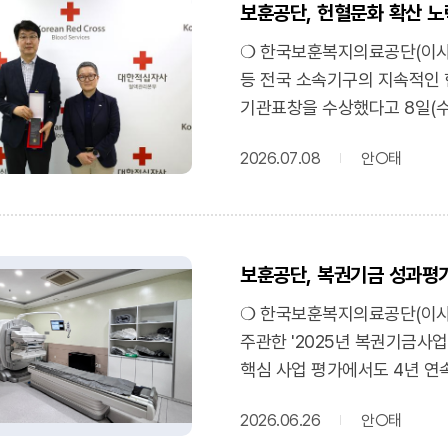
여러분의 따뜻한 사연을 통해 
보훈공단, 헌혈문화 확산 
지역사회와 협력해 미래세대의
있었다"며, "앞으로도 국가유
말했다.❍ 한편, 원주문화재단
❍ 한국보훈복지의료공단(이사장
전반에 뿌리내릴 수 있도록 최
음악교육과 연주 등 사회통합
등 전국 소속기구의 지속적인
https://blog.naver.com
선수단은 알파인스키, 크로스컨
기관표창을 수상했다고 8일(수
대상에 보훈병원 중환자실 간
육성하고 있다.(문화일보) 보훈
확산을 위해 지역 혈액원과 연
https://www.munhwa.com/
후원https://www.munhwa.co
2026.07.08
안○태
2020년부터 현재까지 임직원과
부산보훈병원은 지난해 12월 
한국백혈병어린이재단 부산 나
필요한 소아암 환아들을 지원
보훈공단, 복권기금 성과평가
임직원의 자발적인 참여를 확
추진할 계획이다.❍ 보훈공단 
❍ 한국보훈복지의료공단(이사장
임직원들의 자발적인 참여가 만
주관한 '2025년 복권기금사
복지기관으로서 지역사회에 필
핵심 사업 평가에서도 4년 연
(문화일보) 보훈공단, 헌혈문
복권위원회는 매년 법정배분사
참여https://www.munhwa.co
2026.06.26
안○태
종합적으로 평가하고 있다. 보