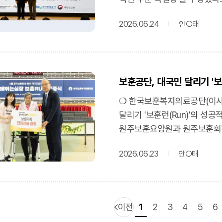
“힘들었던 시절의 기억이지만 
이용자 편의 증진을 위한 우수
크다”며, “내 이야기가 그림
2026.06.24
안○태
기반 예방중심의 조기진단체계
소감을 밝혔다.❍ 완성된 그림
특별상을 수상했다.❍ 보훈공단
있도록 활용할 예정이며, 향후
적기 치료 중심의 공공의료 체
호국보훈의 가치를 지역사회에
의료진의 진단 정확성과 신속성
그림책은 어르신들의 소중한 기
보훈공단, 대국민 달리기 '
이어 AI 기반 심장질환 상시
결과물"이라며, "보훈공단은 
실시간으로 분석함으로써 부정
❍ 한국보훈복지의료공단(이사장
공감으로 이어가는 사회공헌 활
가능하도록 지원했다. 이처럼 
달리기 '보훈런(Run)'의 성
기억 그림책으로 잇다’…보훈공
강화한 성과를 인정받아 공공의
원주보훈요양원과 원주보훈회
http://www.enewstoday.co
이사장은 "이번 수상은 AI 
밝혔다.❍ 이번 위문 행사는 
추진해 온 노력이 인정받은 뜻
2026.06.23
안○태
위해 마련됐다. 보훈런은 전체
확대하여 예방 중심의 의료체
얻었으며, 총 4,500여 명이 
제공할 수 있도록 최선을 다하
달성했다.❍ 이러한 국민의 성
한국행정학회서 공공서비스 혁
원주보훈요양원을 직접 찾아 6
이전
수상https://www.newsis.c
1
2
3
4
5
6
전달했다. 이와 함께 호국보훈