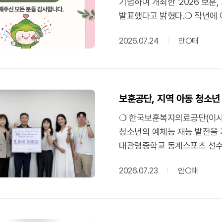
기념하여 개최한 '2026 보훈,
input=1195
가겠다”고 밝혔다.(파이낸셜뉴스
발표했다고 밝혔다.❍ 작년에 이
'공공의료 혁신 가속도'https://
공모전'은 국민이 직접 보훈
2026.07.24
안○태
공유하여 보훈의 가치를 널리 
6월 9일부터 30일까지 총 
심사위원단의 공정한 심사를 거쳐
대상에는 장O솜 씨의 '소리 없
보훈공단, 지역 아동 청소년 
중환자실 간호사인 사연자가 
소통하며 나눈 1년간의 애틋한
❍ 한국보훈복지의료공단(이사장 
따뜻하게 그려내 심사위원의 높
청소년의 예체능 재능 발전을 
예우를 통해 잊혀 가던 국가유
대관령중학교 동계스포츠 선수단
담은 '국가가 잊지 않았다는 
아동·청소년의 문화·체육 분야
재활을 도와 두 발로 서서 다시
2026.07.23
안○태
위한 보훈공단 사회공헌 프로그
경례'가 각각 선정되었다.❍ 
전달되며, 연습용 악기와 동계
수여된다. 공모전 관련 소식은
예정이다.❍ 보훈공단 박찬호 
통해서도 확인할 수 있다.❍ 
격차를 해소하고 자신의 꿈과 