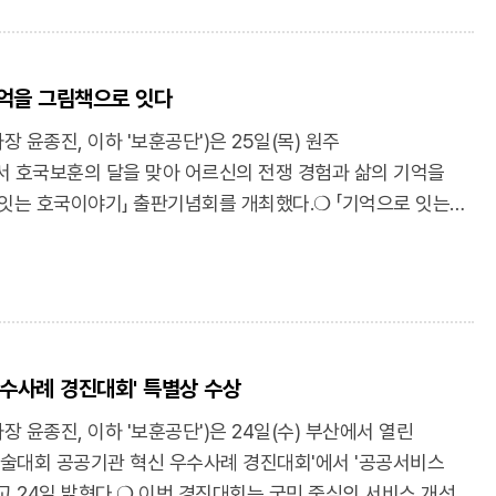
종합 2위에 올랐으며, 2027년 배분금으로 927억 원을
공단이 추진 중인 ▲보훈의료서비스 선진화 사업 ▲
 ▲보훈복지서비스 운영지원 사업 등 3개 핵심 사업 역시 4년
기억을 그림책으로 잇다
없는 사업 운영의 내실을 증명했다.❍ 특히, 복권위원회의
련 지원을 선제적으로 이끈 점이 높은 평가를 받았다.
윤종진, 이하 '보훈공단')은 25일(목) 원주
원을 중심으로 취약·소외계층 국가유공자에게 전문
호국보훈의 달을 맞아 어르신의 전쟁 경험과 삶의 기억을
현대화를 이끌었다. 또한, 보훈가족 주거환경개선사업을
잇는 호국이야기」 출판기념회를 개최했다.❍ 「기억으로 잇는
양원에서 맞춤형 요양서비스를 제공하는 등 국가유공자의 삶의
어르신이 직접 겪은 전쟁 경험과 삶의 이야기를 글과 그림으로
을 수행하고 있다.❍ 보훈공단 윤종진 이사장은 "2년 연속 종합
 통해 세대 간 공감대 형성 및 보훈문화 확산을 도모하는
성은 복권기금이 보훈가족을 위한 사업에 효과적으로 쓰이고
업은 보훈공단이 사업비를 후원하고, 보훈대상자 특화 복지
 성과 중심의 투명한 사업 운영으로 공익적 가치를 높이고,
종합사회복지관과 원주 지역 문화예술 사회적협동조합인
 국가유공자와 보훈가족의 건강하고 존엄한 삶을 지원하겠다"고
했다.❍ 프로그램에 참여한 어르신들은 지난 3월부터 12주간
복권기금 성과평가 종합 2위…2027년도 배분금 927억 확보
우수사례 경진대회' 특별상 수상
쓰기, 그림 작업 등 창작 활동에 참여했으며, 그 결과 총 9권의
rticle/11598571?
판기념회에서는 참여 어르신 소개, 그림책 낭독, 활동 소감
윤종진, 이하 '보훈공단')은 24일(수) 부산에서 열린
시 등이 진행됐으며, 협업 기관 관계자와 가족, 지역주민이 함께
학술대회 공공기관 혁신 우수사례 경진대회'에서 '공공서비스
시간을 가졌다.❍ 그림책 제작에 참여한 89세의 한 작가는
고 24일 밝혔다.❍ 이번 경진대회는 국민 중심의 서비스 개선과