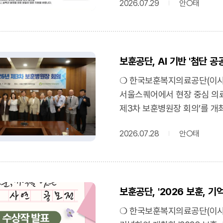
보훈공단 박찬호 이사장 직무대
2026.07.29
안○태
49명이다.❍ 관련 자격증 등이
경우에도 양보할 수 없는 기본
2명 등 총 4명이다. 또한, 
모두가 안전하고 존중받는 최고
사회복지(보훈) 2명 등 총 
보훈공단은 이번 회의를 계기로
채용 전형은 서류전형, 필기시
예정이다. 아울러 운영 성과를
보훈공단, AI 기반 '첨단 
입사 지원은 7월 29일(수)부
국가유공자와 보훈가족에게 더
통해서만 접수할 수 있다.❍ 채
❍ 한국보훈복지의료공단(이사장 
(문화일보) 보훈부·보훈공단,
합격자 발표: 8월 13일(목) ▲ 
서울스퀘어에서 현장 중심 의료
품질향상 추진”https://www.mu
(금) ▲ 최종 합격자 발표: 9월
제3차 보훈병원장 회의’를 개
보훈공단 본사(원주)를 비롯해
보훈병원장(중앙·부산·광주·대
19개 소속기구에 배치되어 관
2026.07.28
안○태
의료서비스 질 향상 ▲AI 디지
직무대행은 "투명하고 공정한
이용자 애로사항 개선 및 간호
국민에게 더욱 신뢰받는 공공기
있게 논의했다.❍ 특히, 이번
관심과 지원을 바란다"라고 말
보훈의료서비스 제공을 최우선 
게시판에서 확인할 수 있다. (
보훈공단, '2026 보훈, 
계획이다.❍ 보훈공단 박찬호
https://bohun.scout.
수 있는 고품질 공공의료서비스
❍ 한국보훈복지의료공단(이사장
내달 10일까지 접수https://ww
의료시스템 도입과 우수 의료 