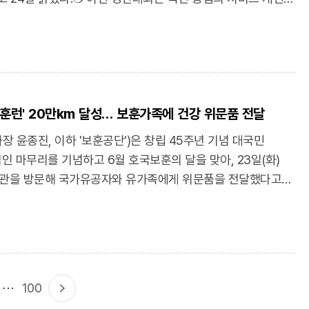
이렇게 기록으로 남겨 많은 사람들과 나눌 수 있어 의미가
 혁신사례를 발굴·확산하기 위해 마련됐으며, 보훈공단은 'AI
책이 되어 다음 세대에게 전해질 수 있다는 점이 뜻깊다”고
 구축을 통한 국민 체감형 공공의료서비스 혁신' 사례로
책은 지역 도서관과 문화공간 등에 비치해 시민 누구나 접할 수
은 인공지능(AI) 기술을 의료 현장에 접목해 질환 조기 발견과
 보육시설, 유치원, 초등학교 등과 연계한 낭독 활동을 통해
계를 구축해 왔다. 특히 AI 기반 영상판독 보조시스템을 활용해
 확산할 계획이다.❍ 보훈공단 윤종진 이사장은 "이번
을 높이고, 질환을 조기에 포착하여 적기 치료를 지원했다.❍
억을 기록하고, 그 의미를 다음 세대와 함께 나누는 뜻깊은
보훈런' 20만km 달성… 보훈가족에 건강 위문품 전달
 관찰(모니터링) 시스템을 도입해 환자의 심전도 및 생체신호를
앞으로도 보훈의 가치를 지역사회와 함께 나누고, 세대 간
맥 등 이상 징후를 조기에 포착하고 신속한 의료 대응이
 윤종진, 이하 '보훈공단')은 창립 45주년 기념 대국민
동을 지속해서 추진하겠다"고 말했다.(이뉴스투데이) ‘전쟁의
영상 판독과 생체신호 분석을 연계한 시스템으로 환자 안전을
공적인 마무리를 기념하고 6월 호국보훈의 달을 맞아, 23일(화)
단, 호국이야기 출판
료 혁신 우수 사례로 평가 받았다.❍ 보훈공단 윤종진
관을 방문해 국가유공자와 유가족에게 위문품을 전달했다고
.kr/news/articleView.html?idxno=2442594
기술을 활용해 국민이 체감할 수 있는 공공의료서비스 혁신을
지난 5월 진행된 보훈런의 값진 성과를 국가유공자 예우로 잇기
깊은 성과"라며, "앞으로도 디지털 기반 의료혁신을 지속
 완주자의 40%가 10∼30대일 정도로 청년층의 큰 호응을
계를 강화하고, 국민에게 더욱 신뢰받는 공공의료서비스를
참여해 당초 목표인 4,500km의 46배가 넘는 20만여 km를
겠다"고 수상 소감을 밝혔다.(뉴시스) 보훈공단,
원에 힘입어, 보훈공단 윤종진 이사장은 23일(화)
신 특별상
ㆍ25 참전 국가유공자 등 입소자 모두에게 건강식품을
om/view/NISX20260624_0003682099
100
의 달을 기념하여 친환경 녹색인증 제품인 생활용품 세트를