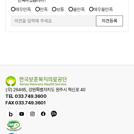
만족도
R140,
만족도
G198,
조사
매우만족
만족
보통
불만족
매우불만족
조사
B63),Yellowish
폼
Green
382C
(C29,
M0,
Y100,
K0
/
T193,
G216,
B47),Lime
Green
(우) 26465, 강원특별자치도 원주시 혁신로 40
386C
TEL 033.749.3600
(C14,
FAX 033.749.3601
M0,
Y79,
밴
유
인
페
카
K0
드
튜
스
이
카
/
브
타
스
오
R226,