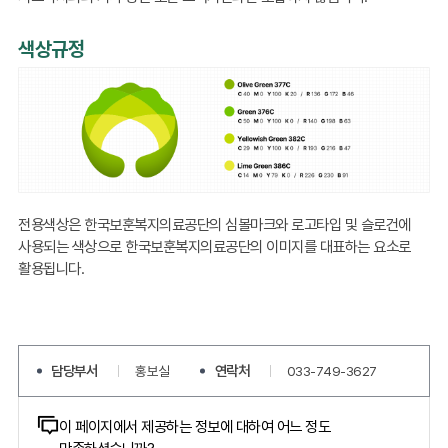
색상규정
Olive
Green
377C
(C40,
M0,
Y100,
K20
전용색상은 한국보훈복지의료공단의 심볼마크와 로고타입 및 슬로건에
/
사용되는 색상으로 한국보훈복지의료공단의 이미지를 대표하는 요소로
R136,
활용됩니다.
G172,
B46),Green
376C
(C50,
M0,
담당부서
연락처
홍보실
033-749-3627
Y100,
K0
콘텐츠
이 페이지에서 제공하는 정보에 대하여 어느 정도
/
만족하셨습니까?