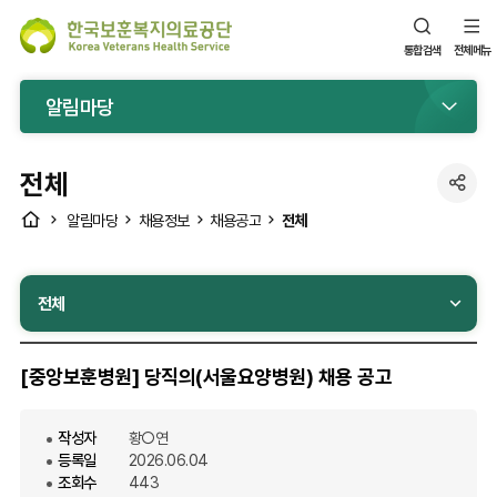
통합검색
전체메뉴
알림마당
전체
공
HOME
전체
알림마당
채용정보
채용공고
유
전체
[중앙보훈병원] 당직의(서울요양병원) 채용 공고
작성자
황○연
등록일
2026.06.04
조회수
443