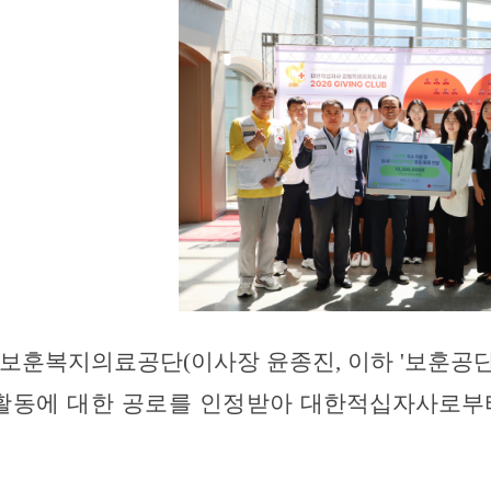
보훈복지의료공단
(
이사장 윤종진
,
이하
'
보훈공
활동에 대한 공로를 인정받아
대한적십자사로