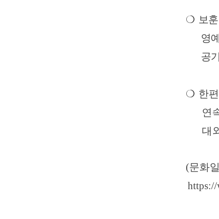
❍
보훈
영예
공
❍
한편
연
대
(문화일
https: