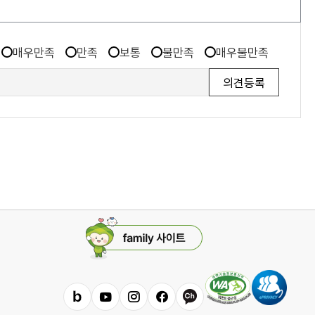
매우만족
만족
보통
불만족
매우불만족
패
밀
리
사
이
밴
유
인
페
카
트