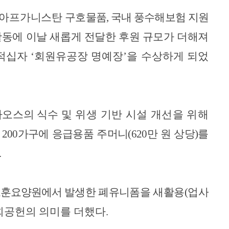
로 아프가니스탄
구호물품, 국내 풍수해보험 지원
활동에 이날 새롭게 전달한 후원 규모가 더해져
 적십자
‘
회원유공장 명예장
’
을 수상하게 되었
라오스의 식수
및 위생 기반 시설 개선을 위해
200가구에 응급용품 주머니(620만 원 상당)
를
.
 보훈요양원에서
발생한 폐유니폼을 새활용(업사
회공헌의 의미를 더했다
.