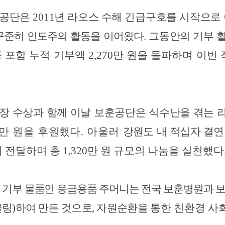
공단은 2011년 라오스 수해 긴급구호를 시작으
꾸준히 인도주의 활동을 이어왔다.
그동안의 기부 
품
포함 누적 기부액
2,270
만 원을 돌파하며 이번
장 수상과 함께 이날 보훈공단은 식수난을 겪는 
0만 원을 후원했다. 아울러
강원도 내 적십자 결연 
 전달하며 총
1,320
만 원 규모의 나눔을 실천했다
, 기부 물품인 응급용품 주머니는 전국 보훈병원과
링)하여 만든 것으로, 자원순환을
통한 친환경 사