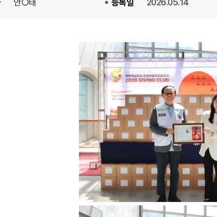
자
안○태
등록일
2026.05.14