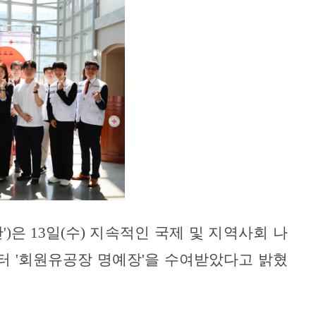
단
')
은
13
일
(
수
)
지속적인 국제 및 지역사회 나
부터
'
회원유공장 명예장
'
을 수여받았다고 밝혔