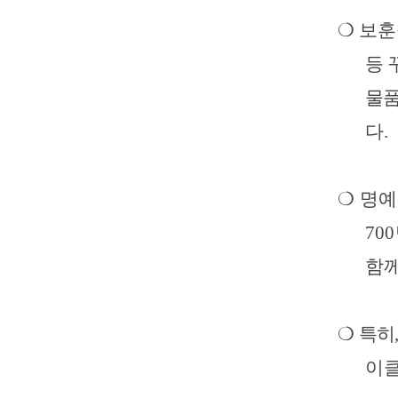
❍
보훈
등 
물
다
.
❍
명예
70
함께
❍
특히
이클