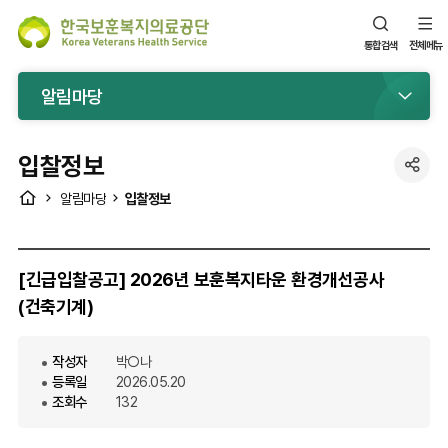
통합검색
전체메뉴
알림마당
입찰정보
공
HOME
입찰정보
알림마당
유
[긴급입찰공고] 2026년 보훈복지타운 환경개선공사
(건축기계)
작성자
박○나
등록일
2026.05.20
조회수
132