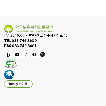
(우) 26465, 강원특별자치도 원주시 혁신로 40
TEL 033.749.3600
FAX 033.749.3601
밴
유
인
페
카
드
튜
스
이
카
브
타
스
오
그
북
채
램
널
패
밀
리
사
이