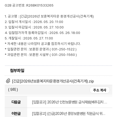
G2B
공고번호
:R26BK01533265
1.
공고명
: [긴급]2026
년 보훈복지타운 환경개선공사
(건축기계
)
2.
입찰서 개시일시
: 2026. 05. 20. 11:00
3.
입찰서 마감일시
: 2026. 05. 27. 10:00
4.
입찰참가자격 등록마감일시
: 2026. 05. 26. 18:00
5.
개찰일시
: 2026. 05. 27. 11:00
*
자세한 내용은 나라장터 공고를 참조하시기 바랍니다
.
*
입찰관련 문의
:
보훈원 운영과
(
031-250-1522
)
*
과업관련 문의
:
보훈원 시설부
(
031-250-1560
)
첨부파일
[긴급]2026년보훈복지타운환경개선공사(건축기계).zip
( 9회 )
주소 복사
다음글
[입찰공고] 2026년 인천보훈병원 급식재료(배추김치 등 5종) 단가계약
이전글
[입찰공고] (긴급)2026년 중앙보훈병원 직원급식 위탁운영용역