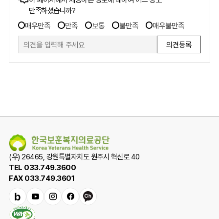
콘텐츠
만족하셨습니까?
만족도
만족도
조사
매우만족
만족
보통
불만족
매우불만족
조사
폼
(우) 26465, 강원특별자치도 원주시 혁신로 40
TEL 033.749.3600
FAX 033.749.3601
밴
유
인
페
카
드
튜
스
이
카