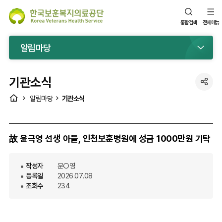
통합검색
전체메뉴
알림마당
기관소식
공
HOME
기관소식
알림마당
유
故 윤극영 선생 아들, 인천보훈병원에 성금 1000만원 기탁
작성자
문○영
등록일
2026.07.08
조회수
234