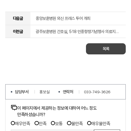
다음글
중앙보훈병원 외신 프레스 투어 개최
이전글
광주보훈병원 간호실, 5·18 민중항쟁기념행사 의료지원 봉사활동 실시
목록
담당부서
연락처
홍보실
033-749-3626
콘텐츠
이 페이지에서 제공하는 정보에 대하여 어느 정도
만족하셨습니까?
만족도
만족도
조사
매우만족
만족
보통
불만족
매우불만족
조사