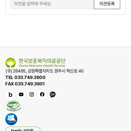
폼
(우) 26465, 강원특별자치도 원주시 혁신로 40
TEL 033.749.3600
FAX 033.749.3601
밴
유
인
페
카
드
튜
스
이
카
브
타
스
오
그
북
채
램
널
패