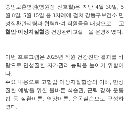
중앙보훈병원
(
병원장 신호철
)
은 지난
4
월
30
일
, 5
월
8
일
, 5
월
15
일 총
3
차례에 걸쳐 강동구보건소 만
성질환관리팀과
협력하여 직원들을 대상으로
「
고
혈압
·
이상지질혈증
건강관리교실
」
을 운영하였다
.
이번 프로그램은
2025
년 직원 건강진단 결과를 바
탕으로 만성질환 자가관리 능력을 높이기 위함이
다
.
주요 내용으로 고혈압
·
이상지질혈증의 이해
,
만성
질환 예방을 위한 올바른 식습관
,
근력 강화 운동
법 등 질환이론
,
영양이론
,
운동실습으로 구성하
였다
.