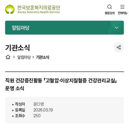
통합검색
전체메뉴
알림마당
기관소식
공
HOME
기관소식
알림마당
유
직원 건강증진활동 「고혈압·이상지질혈증 건강관리교실」
운영 소식
작성자
문○영
등록일
2026.05.19
조회수
250