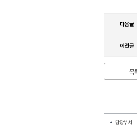
2
5
다음글
년-
이전글
1
목
5
차
직
담당부서
원