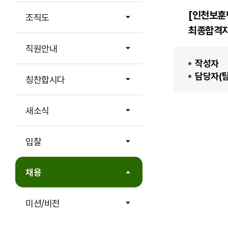
[인천보훈
조직도
최종합격자
직원안내
작성자
담당자(팀
칭찬합시다
새소식
입찰
채용
미션/비전