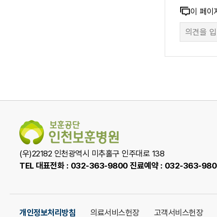
콘
이 페이
공
만
텐
족
개
츠
도
만
조
채
족
사
도
폼
용
조
사
최
(우)22182 인천광역시 미추홀구 인주대로 138
종
TEL 대표전화 : 032-363-9800 진료예약 : 032-363-98
합
개인정보처리방침
의료서비스헌장
고객서비스헌장