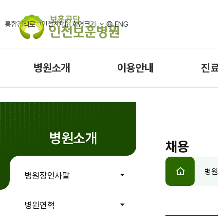
전체메뉴
통합검색
로그인
화면크기
ENG
병원소개
이용안내
진
병원소개
채용
HOME
병원
병원장인사말
병원연혁