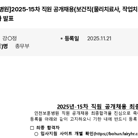
병원]2025-15차 직원 공개채용(보건직(물리치료사, 작업치
 발표
강○정
등록일
2025.11.21
)명
총무부