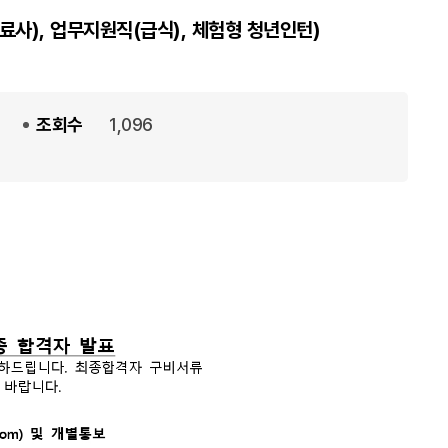
열
료사), 업무지원직(급식), 체험형 청년인턴)
기
조회수
1,096