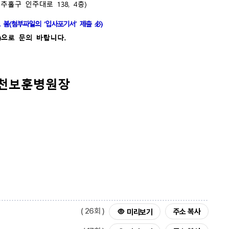
( 26회 )
주소 복사
미리보기