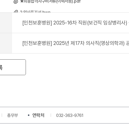
★최종합격자구비서류(이력서등).pdf
2.입사포기서.hwp
2.입사포기서.pdf
[인천보훈병원] 2025년 제17차 의사직(영상의학과)
록
연락처
총무부
032-363-9761