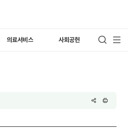
의료서비스
사회공헌
SNS
인
공
쇄
유