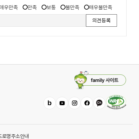
매우만족
만족
보통
불만족
매우불만족
패
밀
리
사
이
밴
유
인
페
카
트
드
튜
스
이
카
열
브
타
스
오
기
그
북
채
도로명주소안내
램
널