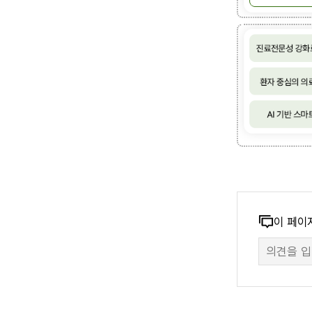
Mission
보훈가족의
건강과
콘
이 페이
행복한
만
텐
삶
족
츠
Vision
도
만
보훈가족
조