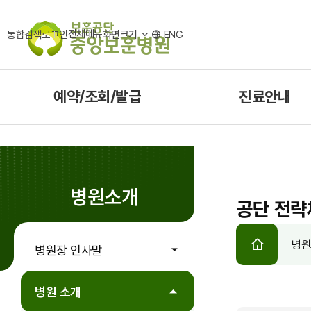
전체메뉴
통합검색
로그인
화면크기
ENG
예약/조회/발급
진료안내
병원소개
공단 전략
HOME
병원
병원장 인사말
병원 소개