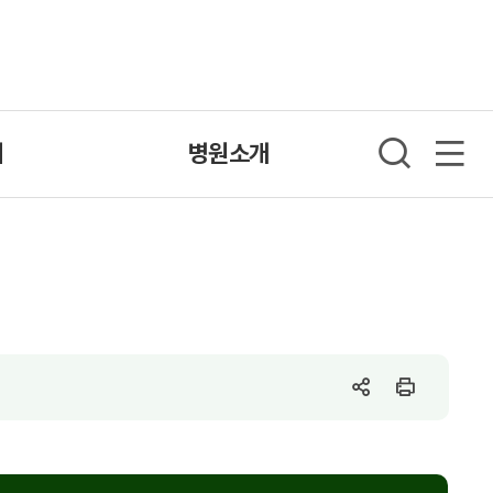
내
병원소개
SNS
인
공
쇄
유