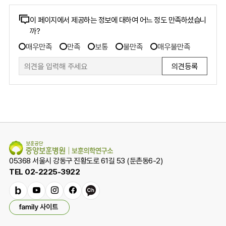
콘
이 페이지에서 제공하는 정보에 대하여 어느 정도 만족하셨습니
까?
텐
만
츠
매우만족
만족
보통
불만족
매우불만족
족
만
도
족
조
도
사
폼
조
사
05368 서울시 강동구 진황도로 61길 53 (둔촌동6-2)
TEL 02-2225-3922
밴
유
인
페
카
패
드
튜
스
이
카
밀
브
타
스
오
리