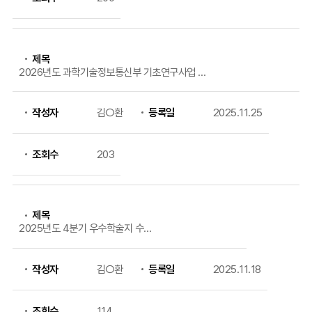
제목
2026년도 과학기술정보통신부 기초연구사업 1
차 신규과제 공모 및 설명회 자료
작성자
김○환
등록일
2025.11.25
조회수
203
제목
2025년도 4분기 우수학술지 수록
논문 지원금 신청 안내
작성자
김○환
등록일
2025.11.18
조회수
114