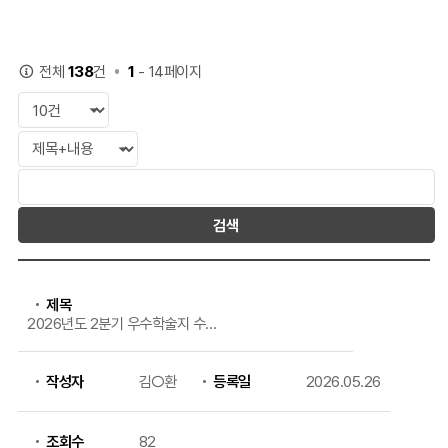
138
1
전체
건
- 14페이지
검색
공지사항
목록으로
제목
번호,
2026년도 2분기 우수학술지 수록
제목,
논문 지원금 신청 안내
작성자,
등록일,
조회,
작성자
김○환
등록일
2026.05.26
첨부파일의
정보를
제공
조회수
82