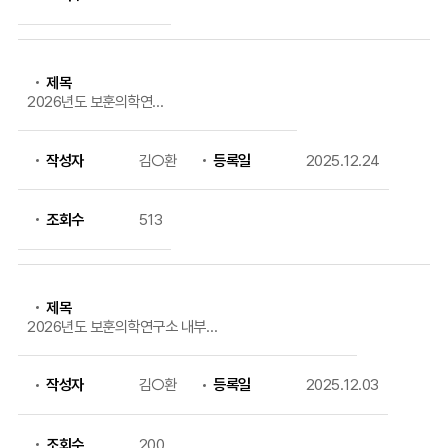
제목
2026년도 보훈의학연구
소 연구공간 분양 안내
작성자
김○환
등록일
2025.12.24
조회수
513
제목
2026년도 보훈의학연구소 내부연
구과제 공모 안내(연장)
작성자
김○환
등록일
2025.12.03
조회수
200