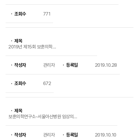
조회수
771
제목
2019년 제15회 보훈의학연
구소 학술 세미나 개최
작성자
관리자
등록일
2019.10.28
조회수
672
제목
보훈의학연구소-서울아산병원 임상의
학연구소 업무협약 체결
작성자
관리자
등록일
2019.10.10