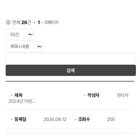
26
1
전체
건
- 3페이지
검색
각종
행사
제목
작성자
관리자
목록으로
2024년 어린이/
번호,
청소년 과학 캠프
제목,
실시
작성자,
등록일,
등록일
2024.08.12
조회수
200
조회,
첨부파일의
정보를