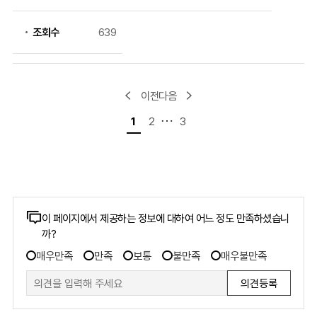
조회수
639
이전
다음
1
2
3
콘
이 페이지에서 제공하는 정보에 대하여 어느 정도 만족하셨습니
까?
텐
만
츠
매우만족
만족
보통
불만족
매우불만족
족
만
도
족
조
도
사