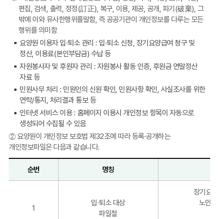
편집, 검색, 출력, 정정(訂正), 복구, 이용, 제공, 공개, 파기(破棄), 그
밖에 이와 유사한행위를말함, 즉 공공기관이 개인정보를 다루는 모든
행위를 의미함
요양원 이용자 입·퇴소 관리 : 입·퇴소 신청, 장기요양급여 청구 및
정산, 이용료(본인부담금) 수납 등
자원봉사자 및 후원자 관리 : 자원봉사 활동 인증, 후원금 연말정산
자료 등
민원사무 처리 : 민원인의 신원 확인, 민원사항 확인, 사실조사를 위한
연락/통지, 처리결과 통보 등
인터넷 서비스 이용 : 홈페이지 이용시 개인정보 항목이 자동으로
생성되어 수집될 수 있음
② 요양원이 개인정보 보호법 제32조에 따라 등록·공개하는
개인정보파일은 다음과 같습니다.
순번
명칭
등
장기요양
록
입·퇴소 대상
노인장
ㆍ
1
파일철
공