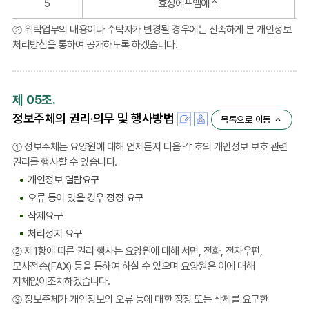
보,
5
효성에프엠에스
업
제
무
② 위탁업무의 내용이나 수탁자가 변경될 경우에는 신속하게 본 개인정보
공
내
처리방침을 통하여 공개하도록 하겠습니다.
목
용,
적,
보
제
유
공
제 05조.
기
근
간
정보주체의 권리·의무 및 행사방법
목록으로 이동
거,
포
제
함
① 정보주체는 요양원에 대해 언제든지 다음 각 호의 개인정보 보호 관련
공
권리를 행사할 수 있습니다.
부
개인정보 열람요구
서
오류 등이 있을 경우 정정 요구
포
함
삭제요구
처리정지 요구
② 제1항에 따른 권리 행사는 요양원에 대해 서면, 전화, 전자우편,
모사전송(FAX) 등을 통하여 하실 수 있으며 요양원은 이에 대해
지체없이조치하겠습니다.
③ 정보주체가 개인정보의 오류 등에 대한 정정 또는 삭제를 요구한