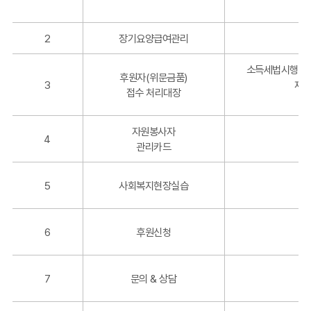
개
하
2
장기요양급여관리
는
개
소득세법시행령 
인
후원자(위문금품)
3
재무
정
접수 처리대장
보
파
자원봉사자
일
4
관리카드
의
처
리
5
사회복지현장실습
목
적
:
6
후원신청
연
번,
명
7
문의 & 상담
칭,
운