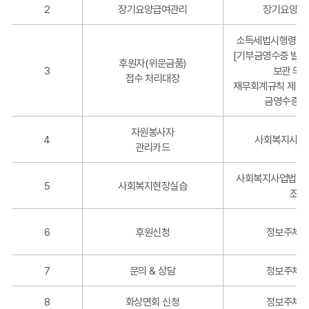
보
2
장기요양급여관리
장기요양보
항
목
소득세법시행령 제2
을
[기부금영수증 발급
처
후원자(위문금품)
3
보관 의무
리
접수 처리대장
재무회계규칙 제41
:
금영수증 발
순
번,
자원봉사자
명
4
사회복지사업법
관리카드
칭,
운
사회복지사업법 시
영
5
사회복지현장실습
조
근
거,
개
6
후원신청
정보주체 
인
정
7
문의 & 상담
정보주체 
보
파
8
화상면회 신청
정보주체 
일