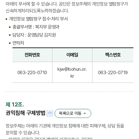
아래의 부서에 할 수 있습니다. 공단은 정보주체의 개인정보 열람청구가
호
신속하게처리되도록노력하겠습니다.
포
개인정보 열람청구 접수·처리 부서
함
총괄부서명 : 복지부 운영과
담당자 : 운영담당 김지원
연락처
전화번호
이메일
팩스번호
연
kjw@bohun.or.
락
063-220-0710
063-220-0719
kr
처
:
전
화
제 12조.
번
권익침해 구제방법
호,
목록으로 이동
이
정보주체는 아래의 기관에 개인정보 침해에 대한 피해구제, 상담 등을
메
문의할 수 있습니다.
일,