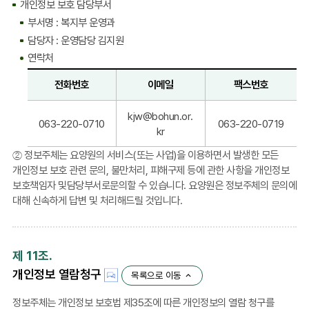
:
개인정보 보호 담당부서
전
부서명 : 복지부 운영과
화
담당자 : 운영담당 김지원
번
연락처
호,
이
전화번호
이메일
팩스번호
메
일,
연
kjw@bohun.or.
팩
락
063-220-0710
063-220-0719
kr
스
처
번
:
② 정보주체는 요양원의 서비스(또는 사업)을 이용하면서 발생한 모든
호
전
개인정보 보호 관련 문의, 불만처리, 피해구제 등에 관한 사항을 개인정보
포
화
보호책임자 및담당부서로문의할 수 있습니다. 요양원은 정보주체의 문의에
함
번
대해 신속하게 답변 및 처리해드릴 것입니다.
호,
이
메
제 11조.
일,
개인정보 열람청구
팩
목록으로 이동
스
정보주체는 개인정보 보호법 제35조에 따른 개인정보의 열람 청구를
번