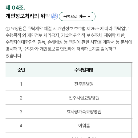
를
제 04조.
제
개인정보처리의 위탁
3
목록으로 이동
자
① 요양원은 위탁계약 체결 시 개인정보 보호법 제25조에 따라 위탁업무
에
수행목적 외 개인정보 처리금지, 기술적·관리적 보호조치, 재위탁 제한,
게
수탁자에대한관리·감독, 손해배상 등 책임에 관한 사항을 계약서 등 문서에
제
명시하고, 수탁자가 개인정보를 안전하게 처리하는지를 감독하고
공
있습니다.
:
순
순번
수탁업체명
번,
제
순
1
전주문병원
공
번,
받
수
는
2
전주시립요양병원
탁
기
업
관,
3
효사랑가족요양병원
체
제
명,
공
4
아워홈
위
정
탁