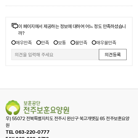
콘
이 페이지에서 제공하는 정보에 대하여 어느 정도 만족하셨습니
까?
텐
만
츠
매우만족
만족
보통
불만족
매우불만족
족
만
도
족
조
도
사
폼
조
사
우) 55072 전북특별자치도 전주시 완산구 쑥고개옛길 65 전주보훈요양
원
TEL 063-220-0777