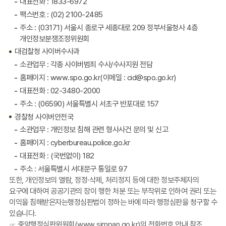
대표전화 : 1833-6972
팩스번호 : (02) 2100-2485
주소 : (03171) 서울시 종로구 세종대로 209 정부서울청사 4층
개인정보분쟁조정위원회
대검찰청 사이버수사과
소관업무 : 각종 사이버범죄 수사/수사지원 전담
홈페이지 : www.spo.go.kr(이메일 : cid@spo.go.kr)
대표전화 :
02-3480-2000
주소 : (06590) 서울특별시 서초구 반포대로 157
경찰청 사이버안전국
소관업무 : 개인정보 침해 관련 형사사건 문의 및 신고
홈페이지 : cyberbureau.police.go.kr
대표전화 : (국번없이) 182
주소 : 서울특별시 서대문구 통일로 97
또한, 개인정보의 열람, 정정·삭제, 처리정지 등에 대한 정보주체자의
요구에 대하여 공공기관의 장이 행한 처분 또는 부작위로 인하여 권리 또는
이익을 침해받은자는행정심판법이 정하는 바에 따라 행정심판을 청구할 수
있습니다.
☞ 중앙행정심판위원회(www.simpan.go.kr)의 전화번호 안내 참조