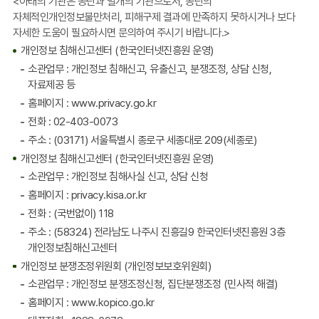
<아래의 기관은 공단과 별개의 기관으로서, 공단의
팩
자체적인개인정보불만처리, 피해구제 결과에 만족하지 못하시거나 보다
스
자세한 도움이 필요하시면 문의하여 주시기 바랍니다.>
번
개인정보 침해신고센터 (한국인터넷진흥원 운영)
호
포
소관업무 : 개인정보 침해신고, 유출신고, 분쟁조정, 상담 신청,
함
자료제공 등
홈페이지 : www.privacy.go.kr
전화 :
02-403-0073
주소 : (03171) 서울특별시 종로구 세종대로 209(세종로)
개인정보 침해신고센터 (한국인터넷진흥원 운영)
소관업무 : 개인정보 침해사실 신고, 상담 신청
홈페이지 : privacy.kisa.or.kr
전화 : (국번없이) 118
주소 : (58324) 전라남도 나주시 진흥길9 한국인터넷진흥원 3층
개인정보침해신고센터
개인정보 분쟁조정위원회 (개인정보보호위원회)
소관업무 : 개인정보 분쟁조정신청, 집단분쟁조정 (민사적 해결)
홈페이지 : www.kopico.go.kr