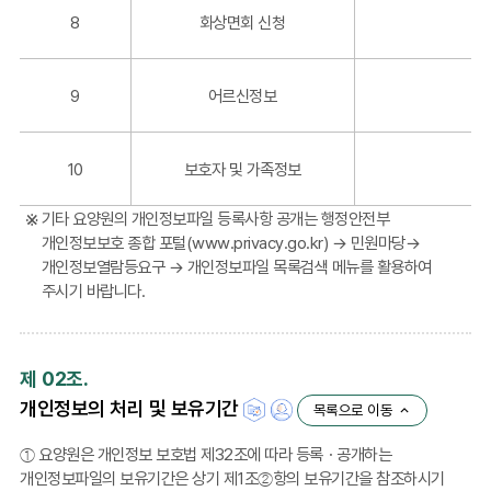
영
8
화상면회 신청
근
거/
처
9
어르신정보
리
목
적,
10
보호자 및 가족정보
보
유
기타 요양원의 개인정보파일 등록사항 공개는 행정안전부
기
개인정보보호 종합 포털(www.privacy.go.kr) → 민원마당→
간
개인정보열람등요구 → 개인정보파일 목록검색 메뉴를 활용하여
포
주시기 바랍니다.
함
제 02조.
개인정보의 처리 및 보유기간
목록으로 이동
① 요양원은 개인정보 보호법 제32조에 따라 등록ㆍ공개하는
개인정보파일의 보유기간은 상기 제1조②항의 보유기간을 참조하시기