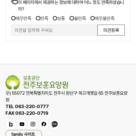
콘
이 페이지에서 제공하는 정보에 대하여 어느 정도 만족하셨습니
까?
텐
만
츠
매우만족
만족
보통
불만족
매우불만족
족
만
도
족
조
도
사
폼
조
사
우) 55072 전북특별자치도 전주시 완산구 쑥고개옛길 65 전주보훈요양
원
TEL 063-220-0777
FAX 063-220-0719
밴
유
인
페
카
패
드
튜
스
이
카