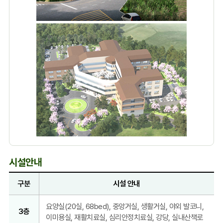
시설안내
구분
시설 안내
전
요양실(20실, 68bed), 중앙거실, 생활거실, 야외 발코니,
3층
주
이미용실, 재활치료실, 심리안정치료실, 강당, 실내산책로
보