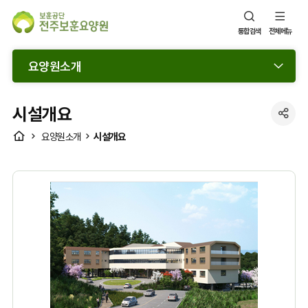
통합검색
전체메뉴
요양원소개
시설개요
SNS
HOME
시설개요
요양원소개
공
유
열
기