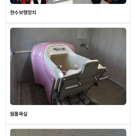
현수보행장치
월풀욕실