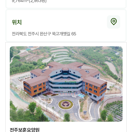
9,764㎡(2,953평)
위치
전라북도 전주시 완산구 쑥고개옛길 65
전주보훈요양원