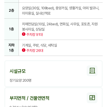
훈
요양실(30실, 108bed), 중앙거실, 생활거실, 야외 발코니,
요
2층
이미용실, 실내산책로
양
원
치매전담실(10실, 24bed), 면회실, 사무실, 포토존, 자원
시
1층
봉사자실, 상담실
설
주차장 91대
안
내
지하
기계실, 주방, 식당, 세탁실
1층
주차장 26대
시설규모
장기요양 200명
부지면적 / 건물연면적