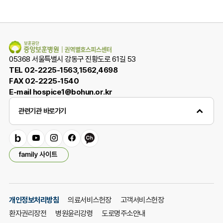
사
05368 서울특별시 강동구 진황도로 61길 53
TEL 02-2225-1563,1562,4698
FAX 02-2225-1540
E-mail hospice1@bohun.or.kr
관련기관 바로가기
밴
유
인
페
카
패
드
튜
스
이
카
밀
브
타
스
오
리
그
북
채
사
램
널
이
개인정보처리방침
의료서비스헌장
고객서비스헌장
트
환자권리장전
병원윤리강령
도로명주소안내
열