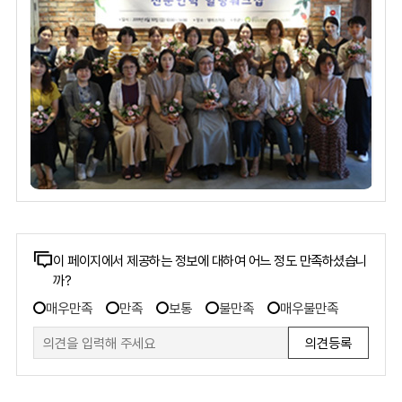
콘
이 페이지에서 제공하는 정보에 대하여 어느 정도 만족하셨습니
까?
텐
만
츠
매우만족
만족
보통
불만족
매우불만족
족
만
도
족
조
도
사
폼
조