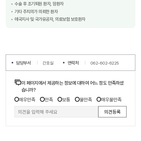
수술 후 조기퇴원 환자, 암환자
기타 주치의가 의뢰한 환자
애국지사 및 국가유공자, 의료보험 보호환자
담당부서
연락처
간호실
062-602-6225
콘
이 페이지에서 제공하는 정보에 대하여 어느 정도 만족하셨
습니까?
텐
만
츠
매우만족
만족
보통
불만족
매우불만족
족
만
도
족
조
도
사
조
폼
사