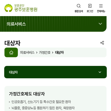
통합검색
로그인
전체메뉴
의료서비스
대상자
SNS
HOME
공
대상자
의료서비스
가정간호
유
열
기
대상자
가정간호제도 대상자
인공호흡기, 산소기기 등 특수간호 필요한 환자
뇌졸중, 중증당뇨등 통원하기 힘든 환자, 욕창환자