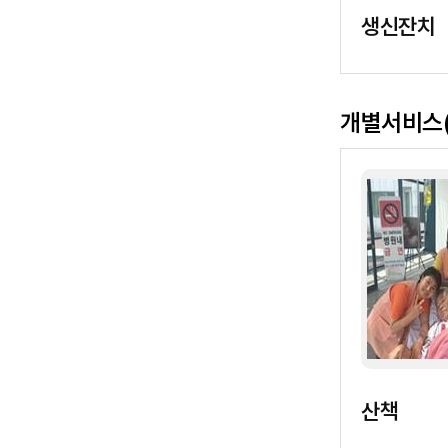
생신잔치
개별서비스
산책