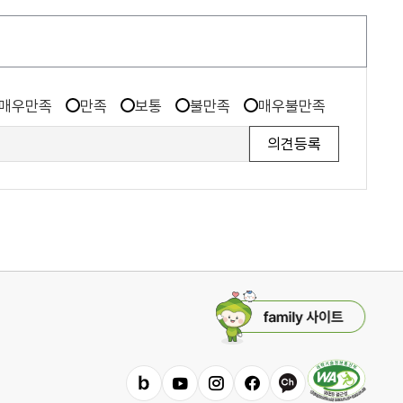
매우만족
만족
보통
불만족
매우불만족
패
밀
리
사
이
밴
유
인
페
카