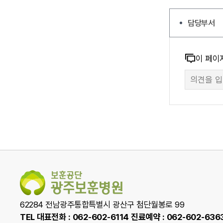
담당부서
콘
이 페이
만
텐
족
츠
도
만
조
족
사
도
폼
조
사
62284 전남광주통합특별시 광산구 첨단월봉로 99
TEL 대표전화 : 062-602-6114 진료예약 : 062-602-636