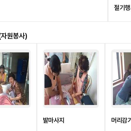
절기행
(자원봉사)
발마사지
머리감