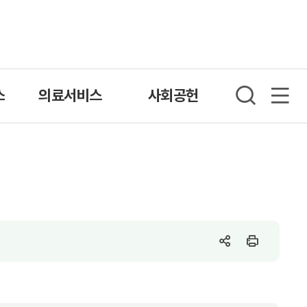
스
의료서비스
사회공헌
SNS
인
공
쇄
유