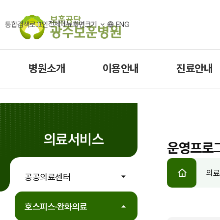
전체메뉴
통합검색
로그인
화면크기
ENG
병원소개
이용안내
진료안내
의료서비스
운영프로
HOME
의료
공공의료센터
호스피스·완화의료