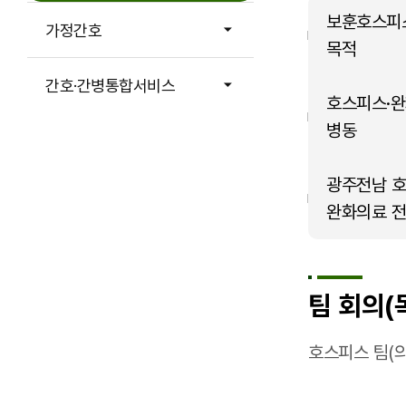
보훈호스피
가정간호
목적
간호·간병통합서비스
호스피스·
병동
광주전남 
완화의료 
팀 회의(
호스피스 팀(의