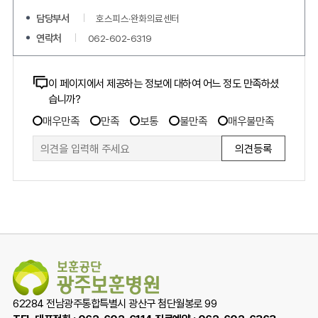
담당부서
호스피스·완화의료센터
연락처
062-602-6319
콘
이 페이지에서 제공하는 정보에 대하여 어느 정도 만족하셨
습니까?
텐
만
츠
매우만족
만족
보통
불만족
매우불만족
족
만
도
족
조
도
사
조
폼
사
62284 전남광주통합특별시 광산구 첨단월봉로 99