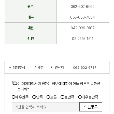
당
광주
062-602-6062
자
:
대구
053-630-7034
관
할,
대전
042-939-0187
담
당
인천
02-2225-1511
자
연
락
처
(지
담당부서
연락처
심사부
062-602-6787
정
위
탁,
콘
이 페이지에서 제공하는 정보에 대하여 어느 정도 만족하셨
감
습니까?
면
텐
만
위
츠
매우만족
만족
보통
불만족
매우불만족
족
탁,
만
도
전
족
조
문