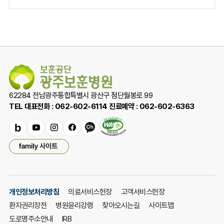
도
사
위
조
폼
탁,
응
사
급
위
탁)
포
함
62284 전남광주통합특별시 광산구 첨단월봉로 99
TEL 대표전화 : 062-602-6114 진료예약 : 062-602-6363
밴
유
인
페
카
드
튜
스
이
카
패
브
타
스
오
밀
그
북
채
리
램
널
사
이
개인정보처리방침
의료서비스헌장
고객서비스헌장
트
환자권리장전
병원윤리강령
찾아오시는길
사이트맵
열
기
도로명주소안내
IRB