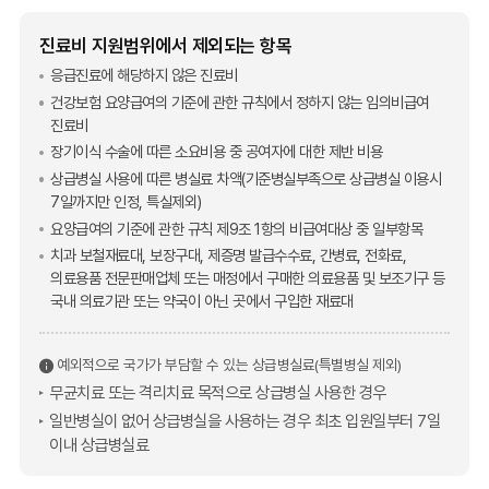
진료비 지원범위에서 제외되는 항목
응급진료에 해당하지 않은 진료비
건강보험 요양급여의 기준에 관한 규칙에서 정하지 않는 임의비급여
진료비
장기이식 수술에 따른 소요비용 중 공여자에 대한 제반 비용
상급병실 사용에 따른 병실료 차액(기준병실부족으로 상급병실 이용시
7일까지만 인정, 특실제외)
요양급여의 기준에 관한 규칙 제9조 1항의 비급여대상 중 일부항목
치과 보철재료대, 보장구대, 제증명 발급수수료, 간병료, 전화료,
의료용품 전문판매업체 또는 매정에서 구매한 의료용품 및 보조기구 등
국내 의료기관 또는 약국이 아닌 곳에서 구입한 재료대
예외적으로 국가가 부담할 수 있는 상급병실료(특별병실 제외)
무균치료 또는 격리치료 목적으로 상급병실 사용한 경우
일반병실이 없어 상급병실을 사용하는 경우 최초 입원일부터 7일
이내 상급병실료