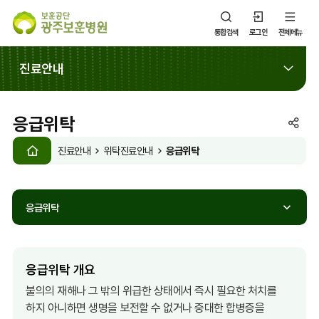
통합검색
로그인
전체메뉴
진료안내
응급위탁
SNS
HOME
공
응급위탁
진료안내
위탁진료안내
유
열
기
응급위탁
응급위탁 개요
불의의 재해나 그 밖의 위급한 상태에서 즉시 필요한 처치를
하지 아니하면 생명을 보전할 수 없거나 중대한 합병증을