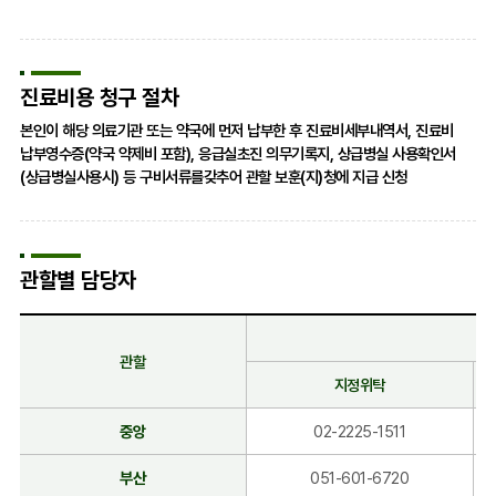
진료비용 청구 절차
본인이 해당 의료기관 또는 약국에 먼저 납부한 후 진료비세부내역서, 진료비
납부영수증(약국 약제비 포함), 응급실초진 의무기록지, 상급병실 사용확인서
(상급병실사용시) 등 구비서류를갖추어 관할 보훈(지)청에 지급 신청
관할별 담당자
관할
지정위탁
관
중앙
02-2225-1511
할
별
부산
051-601-6720
담