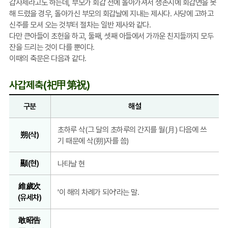
갑사제라고도 하는데, 부모가 회갑 전에 돌아가셔서 생존시에 회갑연을 못
해 드렸을 경우, 돌아가신 부모의 회갑날에 지내는 제사다. 사당에 고하고
신주를 모셔 오는 것부터 절차는 일반 제사와 같다.
다만 큰아들이 초헌을 하고, 둘째, 셋째 아들에서 가까운 친지들까지 모두
잔을 드리는 것이 다를 뿐이다.
이때의 축문은 다음과 같다.
사갑제축(祀甲第祝)
구분
해설
사
초하루 삭(그 달의 초하루의 간지를 월(月) 다음에 쓰
朔(삭)
갑
기 때문에 삭(朔)자를 씀)
제
축
顯(현)
나타날 현
:
구
維歲次
분,
'이 해의 차례가 되어'라는 말.
(유세차)
해
설
敢昭告
포