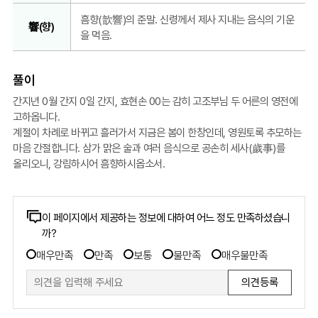
흠향(歆響)의 준말. 신령께서 제사 지내는 음식의 기운
響(향)
을 먹음.
풀이
간지년 0월 간지 0일 간지, 효현손 00는 감히 고조부님 두 어른의 영전에
고하옵니다.
계절이 차례로 바뀌고 흘러가서 지금은 봄이 한창인데, 영원토록 추모하는
마음 간절합니다. 삼가 맑은 술과 여러 음식으로 공손히 세사(歲事)를
올리오니, 강림하시어 흠향하시옵소서.
콘
이 페이지에서 제공하는 정보에 대하여 어느 정도 만족하셨습니
까?
텐
만
츠
매우만족
만족
보통
불만족
매우불만족
족
만
도
족
조
도
사