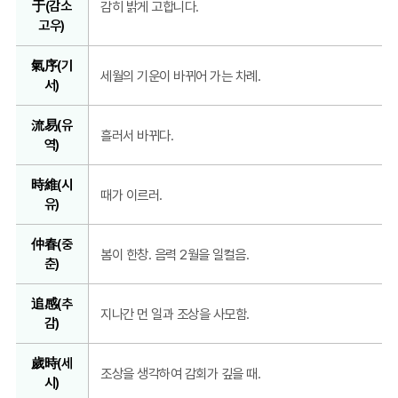
于(감소
감히 밝게 고합니다.
함
고우)
氣序(기
세월의 기운이 바뀌어 가는 차례.
서)
流易(유
흘러서 바뀌다.
역)
時維(시
때가 이르러.
유)
仲春(중
봄이 한창. 음력 2월을 일컬음.
춘)
追感(추
지나간 먼 일과 조상을 사모함.
감)
歲時(세
조상을 생각하여 감회가 깊을 때.
시)