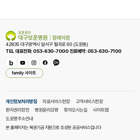
폼
조
사
42835 대구광역시 달서구 월곡로 60 (도원동)
TEL 대표전화: 053-630-7000 진료예약: 053-630-7100
밴
유
인
페
카
패
드
튜
스
이
카
밀
브
타
스
오
리
그
북
채
사
램
널
이
개인정보처리방침
의료서비스헌장
고객서비스헌장
트
환자권리장전
병원윤리강령
찾아오시는길
사이트맵
열
기
도로명주소안내
본 홈페이지는 복권기금 지원으로 조성된 공공서비스입니다