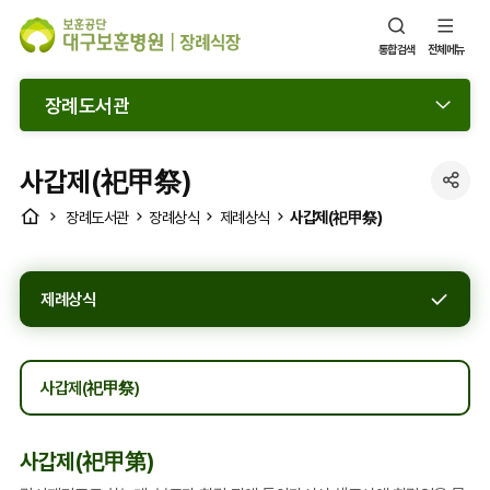
통합검색
전체메뉴
장례도서관
사갑제(祀甲祭)
SNS
HOME
사갑제(祀甲祭)
장례도서관
장례상식
제례상식
공
유
열
제례상식
기
사갑제(祀甲祭)
사갑제(祀甲第)