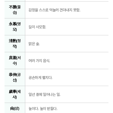
不勝(불
감정을 스스로 억눌러 견뎌내지 못함.
승)
永慕(영
길이 사모함.
모)
淸酌(청
맑은 술.
작)
庶羞(서
여러 가지 음식.
수)
恭伸(공
공손하게 펼치다.
신)
歲事(세
일년 중에 일어나는 일.
사)
尙(상)
높이다. 높이 받들다.