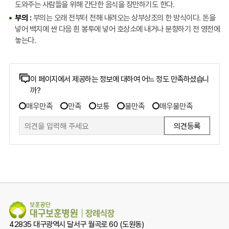
도와주는 사람들을 위해 간단한 음식을 장만하기도 한다.
부의 :
부의는 오래 전부터 전해 내려오는 상부상조의 한 방식이다. 돈을
넣어 백지에 싼 다음 흰 봉투에 넣어 호상소에 내거나 분향하기 전 영전에
놓는다.
콘
이 페이지에서 제공하는 정보에 대하여 어느 정도 만족하셨습니
까?
텐
만
츠
매우만족
만족
보통
불만족
매우불만족
족
만
도
족
조
도
사
폼
조
사
42835 대구광역시 달서구 월곡로 60 (도원동)