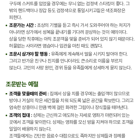
구두에 스커트를 입었을 경우에는 무늬 없는 검정색 스타킹이 좋다. 그
밖의 핸드백이나 장갑 등도 검정색으로 통일시키고짙은 색조화장은
피한다.
조문가는 시간 :
초상의 기별을 듣고 즉시 가서 도와주어야 하는 처지가
아니라면 상가에서 성복을 끝내기를 기다려 문상하는 것이 예의이다.
상을 당한 직후에는 아직 조문객을 맞을 준비가 되어 있지 않기 때문이다.
허물없는 사이라면 염습이나 입관을 마친 때도 괜찮다.
조문시 삼가야 할 행동 :
유족에게 계속해서 말을 시키지 말아야 한다.
그리고 반가운 친구나 친지를 만나더라도 큰소리로 이름을 부르지
않는다. 고인의 사망 원인, 경위 등을 유족들에게 상세하게 묻지 않는다.
조문받는 예절
조객을 맞을때의 준비 :
집에서 상을 치를 경우에는 출입객이 많으므로
방이나 거실의 작은 세간들을 치워 되도록 넓은 공간을 확보한다. 그리고
엄숙한 상중이니 만큼 벽에 걸린 화려한 그림이나 장식들을 떼어낸다.
조객의 접대 :
상제는 근신하고 애도하는 자세로 영좌가 마련되어 있는
곳에서 조객을 맞이한다. 상제는 영좌를 모신 방을 지켜야 하므로 조객을
일일이 배웅하지 않는다.
조객들에게는 간단한 음료수 대접으로도 족하지만 상제들과 장례를