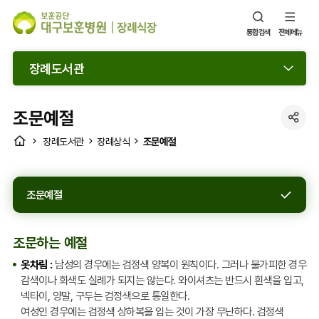
통합검색
전체메뉴
장례도서관
조문예절
SNS
HOME
조문예절
장례도서관
장례상식
공
유
열
조문예절
기
조문하는 예절
옷차림 :
남성의 경우에는 검정색 양복이 원칙이다. 그러나 불가피한 경우
감색이나 회색도 실례가 되지는 않는다. 와이셔츠는 반드시 흰색을 입고,
넥타이, 양말, 구두는 검정색으로 통일한다.
여성인 경우에는 검정색 상하복을 입는 것이 가장 무난하다. 검정색