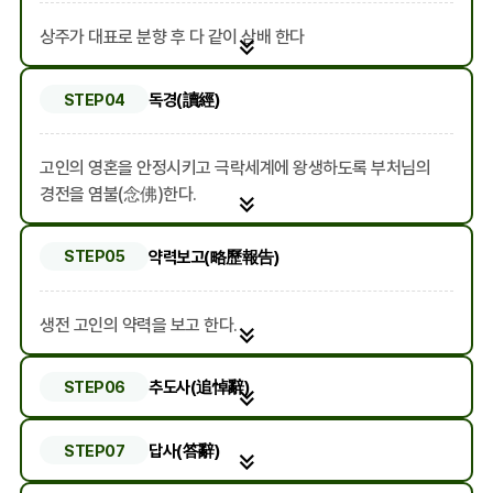
상주가 대표로 분향 후 다 같이 삼배 한다
독경(讀經)
STEP04
고인의 영혼을 안정시키고 극락세계에 왕생하도록 부처님의
경전을 염불(念佛)한다.
약력보고(略歷報告)
STEP05
생전 고인의 약력을 보고 한다.
추도사(追悼辭)
STEP06
답사(答辭)
STEP07