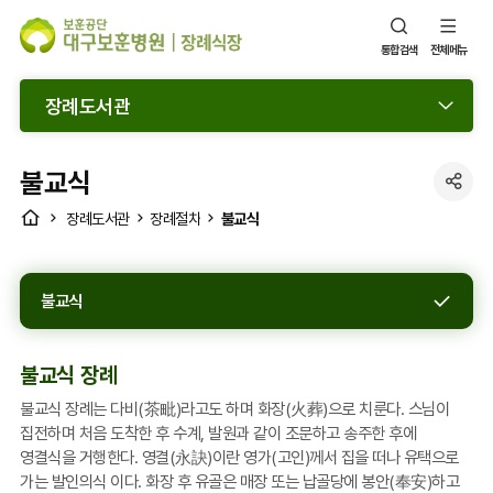
통합검색
전체메뉴
장례도서관
불교식
SNS
HOME
불교식
장례도서관
장례절차
공
유
열
불교식
기
불교식 장례
불교식 장례는 다비(茶毗)라고도 하며 화장(火葬)으로 치룬다. 스님이
집전하며 처음 도착한 후 수계, 발원과 같이 조문하고 송주한 후에
영결식을 거행한다. 영결(永訣)이란 영가(고인)께서 집을 떠나 유택으로
가는 발인의식 이다. 화장 후 유골은 매장 또는 납골당에 봉안(奉安)하고