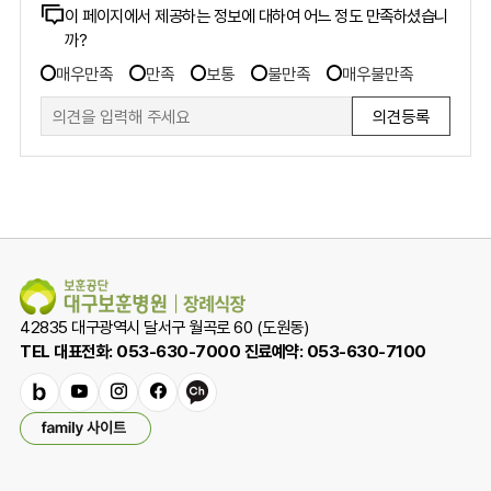
콘
이 페이지에서 제공하는 정보에 대하여 어느 정도 만족하셨습니
까?
텐
만
츠
매우만족
만족
보통
불만족
매우불만족
족
만
도
족
조
도
사
폼
조
사
42835 대구광역시 달서구 월곡로 60 (도원동)
TEL 대표전화: 053-630-7000 진료예약: 053-630-7100
밴
유
인
페
카
패
드
튜
스
이
카
밀
브
타
스
오
리
그
북
채