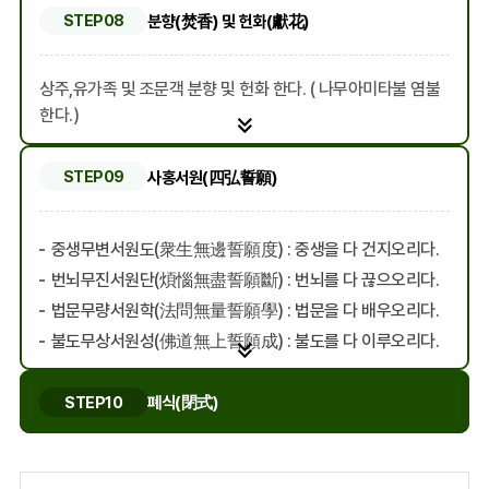
분향(焚香) 및 헌화(獻花)
STEP08
상주,유가족 및 조문객 분향 및 헌화 한다. ( 나무아미타불 염불
한다.)
사홍서원(四弘誓願)
STEP09
중생무변서원도(衆生無邊誓願度) : 중생을 다 건지오리다.
번뇌무진서원단(煩惱無盡誓願斷) : 번뇌를 다 끊으오리다.
법문무량서원학(法問無量誓願學) : 법문을 다 배우오리다.
불도무상서원성(佛道無上誓願成) : 불도를 다 이루오리다.
폐식(閉式)
STEP10