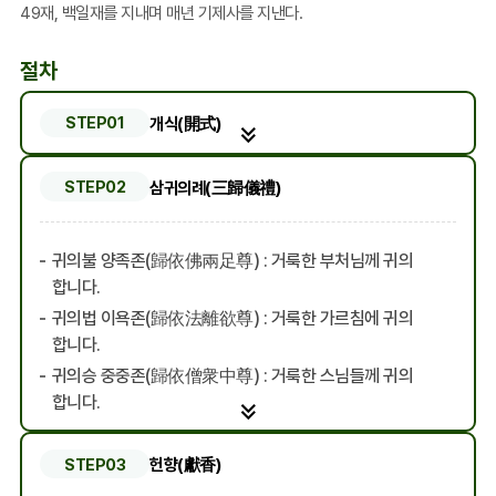
49재, 백일재를 지내며 매년 기제사를 지낸다.
절차
개식(開式)
STEP01
삼귀의례(三歸儀禮)
STEP02
귀의불 양족존(歸依佛兩足尊) : 거룩한 부처님께 귀의
합니다.
귀의법 이욕존(歸依法離欲尊) : 거룩한 가르침에 귀의
합니다.
귀의승 중중존(歸依僧衆中尊) : 거룩한 스님들께 귀의
합니다.
헌향(獻香)
STEP03