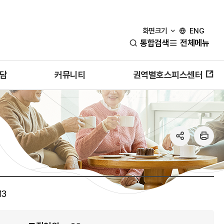
화면크기
ENG
통합검색
전체메뉴
담
커뮤니티
권역별호스피스센터
SNS
인
공
쇄
유
열
13
기