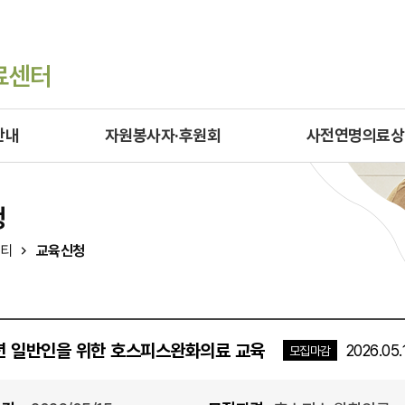
료센터
안내
자원봉사자·후원회
사전연명의료상
청
티
교육신청
년 일반인을 위한 호스피스완화의료 교육
2026.05.
모집마감